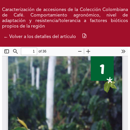
Ir al menú de navegación principal
Ir al contenido principal
Ir al pie de página del sitio
Inicio
Idioma
Buscar
Caracterización de accesiones de la Colección Colombiana
de Café. Comportamiento agronómico, nivel de
adaptación y resistencia/tolerancia a factores bióticos
Libros Publicados
propios de la región
Descargar PDF
← Volver a los detalles del artículo
Federación Nacional de Cafeteros
| Powered by: Cenicafé
Al continuar utilizando este portal, aceptas nuestros
Términos y condiciones de uso
y
Política de Privacidad y
Tratamiento de Datos Personales
.