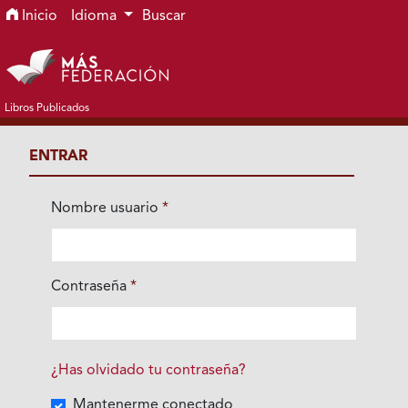
Ir al menú de navegación principal
Ir al contenido principal
Ir al pie de página del sitio
Inicio
Idioma
Buscar
Libros Publicados
ENTRAR
Nombre usuario
*
Obligatorio
Contraseña
*
Obligatorio
¿Has olvidado tu contraseña?
Mantenerme conectado