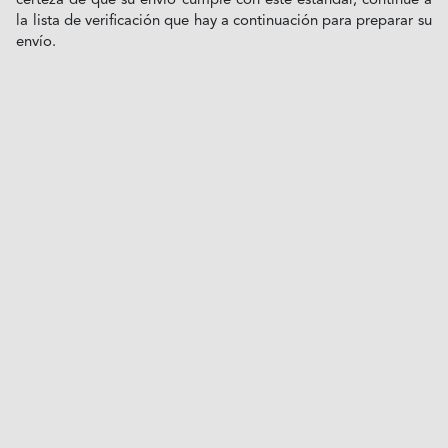
certeza de que su envío cumple con este estándar, continúe a
la lista de verificación que hay a continuación para preparar su
envío.