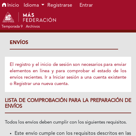
Ir al menú de navegación principal
Ir al contenido principal
Ir al pie de página del sitio
Inicio
Idioma
Registrarse
Entrar
Temporada 9
Archivos
ENVÍOS
El registro y el inicio de sesión son necesarios para enviar
elementos en línea y para comprobar el estado de los
envíos recientes.
Ir a Iniciar sesión
a una cuenta existente
o
Registrar
una nueva cuenta.
LISTA DE COMPROBACIÓN PARA LA PREPARACIÓN DE
ENVÍOS
Todos los envíos deben cumplir con los siguientes requisitos.
Este envío cumple con los requisitos descritos en las