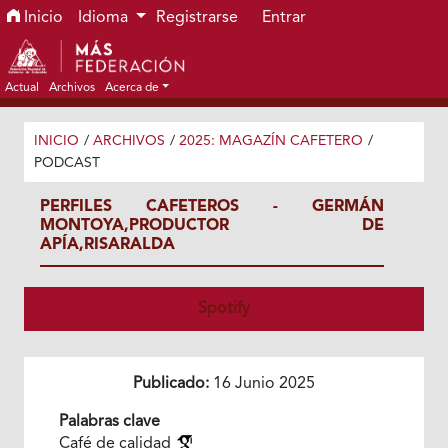
Ir al menú de navegación principal
Ir al contenido principal
Ir al pie de página del sitio
Inicio
Idioma
Registrarse
Entrar
Actual
Archivos
Acerca de
INICIO
/
ARCHIVOS
/
2025: MAGAZÍN CAFETERO
/
PODCAST
PERFILES CAFETEROS - GERMÁN
MONTOYA,PRODUCTOR DE
APÍA,RISARALDA
Spotify
Publicado:
16 Junio 2025
Palabras clave
Café de calidad