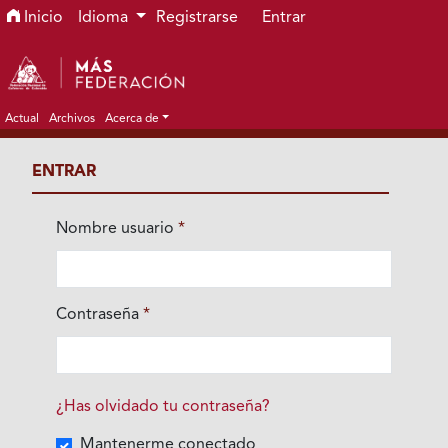
Ir al menú de navegación principal
Ir al contenido principal
Ir al pie de página del sitio
Inicio
Idioma
Registrarse
Entrar
Actual
Archivos
Acerca de
ENTRAR
Nombre usuario
*
Obligatorio
Contraseña
*
Obligatorio
¿Has olvidado tu contraseña?
Mantenerme conectado