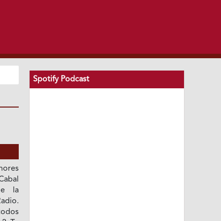
Spotify Podcast
nores
Cabal
e la
adio.
todos