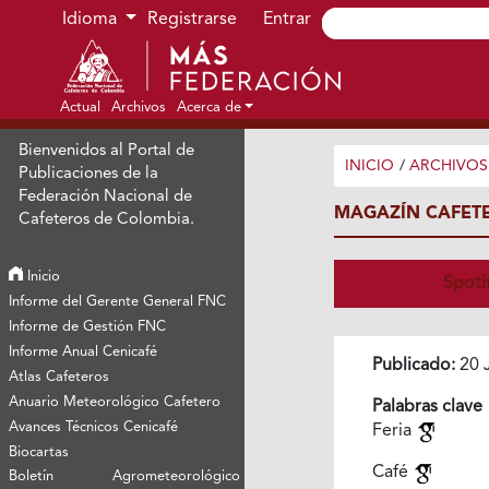
Ir al menú de navegación principal
Ir al contenido principal
Ir al pie de página del sitio
Idioma
Registrarse
Entrar
Actual
Archivos
Acerca de
Bienvenidos al Portal de
INICIO
/
ARCHIVOS
Publicaciones de la
Federación Nacional de
MAGAZÍN CAFETE
Cafeteros de Colombia.
Inicio
Spoti
Informe del Gerente General FNC
Informe de Gestión FNC
Informe Anual Cenicafé
Publicado:
20 
Atlas Cafeteros
Anuario Meteorológico Cafetero
Palabras clave
Avances Técnicos Cenicafé
Feria
Biocartas
Café
Boletín Agrometeorológico