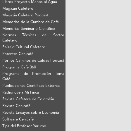
Libros Proyecto Manos al Agua
Magazín Cafetero
Magazín Cafetero Podcast
Memorias de la Cumbre de Café
Memorias Seminario Científico
Normas Técnicas del Sector
Cafetero
Paisaje Cultural Cafetero
Patentes Cenicafé
Por los Caminos de Caldas Podcast
Programa Café 360
Programa de Promoción Toma
Café
Publicaciones Científicas Externas
Radionovela Mi Finca
Revista Cafetera de Colombia
Revista Cenicafé
Revista Ensayos sobre Economía
Software Cenicafé
Tips del Profesor Yarumo