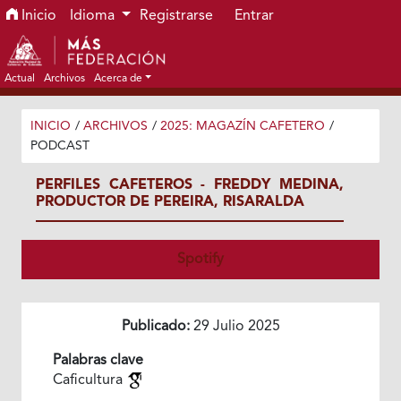
Ir al menú de navegación principal
Ir al contenido principal
Ir al pie de página del sitio
Inicio
Idioma
Registrarse
Entrar
Actual
Archivos
Acerca de
INICIO
/
ARCHIVOS
/
2025: MAGAZÍN CAFETERO
/
PODCAST
PERFILES CAFETEROS - FREDDY MEDINA,
PRODUCTOR DE PEREIRA, RISARALDA
Spotify
Publicado:
29 Julio 2025
Palabras clave
Caficultura