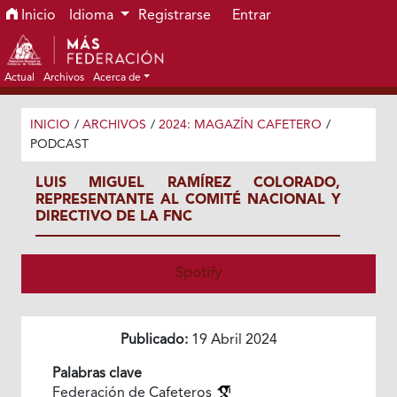
Ir al menú de navegación principal
Ir al contenido principal
Ir al pie de página del sitio
Inicio
Idioma
Registrarse
Entrar
Actual
Archivos
Acerca de
INICIO
/
ARCHIVOS
/
2024: MAGAZÍN CAFETERO
/
PODCAST
LUIS MIGUEL RAMÍREZ COLORADO,
REPRESENTANTE AL COMITÉ NACIONAL Y
DIRECTIVO DE LA FNC
Spotify
Publicado:
19 Abril 2024
Palabras clave
Federación de Cafeteros