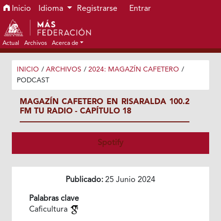
Ir al menú de navegación principal
Ir al contenido principal
Ir al pie de página del sitio
Inicio
Idioma
Registrarse
Entrar
Actual
Archivos
Acerca de
INICIO
/
ARCHIVOS
/
2024: MAGAZÍN CAFETERO
/
PODCAST
MAGAZÍN CAFETERO EN RISARALDA 100.2
FM TU RADIO - CAPÍTULO 18
Spotify
Publicado:
25 Junio 2024
Palabras clave
Caficultura