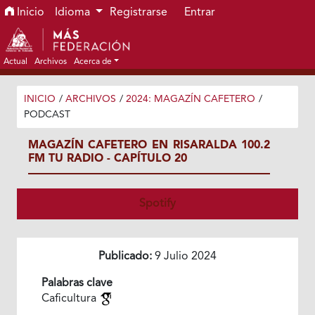
Ir al menú de navegación principal
Ir al contenido principal
Ir al pie de página del sitio
Inicio
Idioma
Registrarse
Entrar
Actual
Archivos
Acerca de
INICIO
/
ARCHIVOS
/
2024: MAGAZÍN CAFETERO
/
PODCAST
MAGAZÍN CAFETERO EN RISARALDA 100.2
FM TU RADIO - CAPÍTULO 20
Spotify
Publicado:
9 Julio 2024
Palabras clave
Caficultura