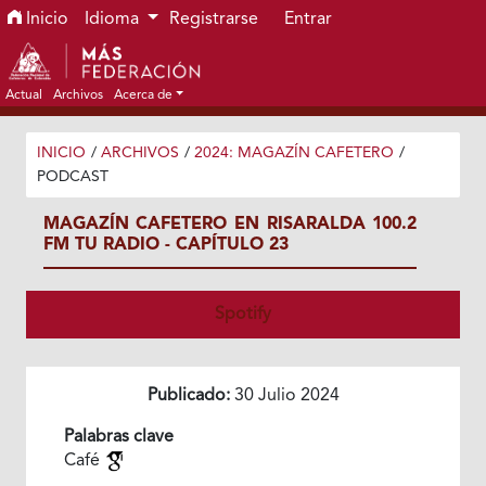
Ir al menú de navegación principal
Ir al contenido principal
Ir al pie de página del sitio
Inicio
Idioma
Registrarse
Entrar
Actual
Archivos
Acerca de
INICIO
/
ARCHIVOS
/
2024: MAGAZÍN CAFETERO
/
PODCAST
MAGAZÍN CAFETERO EN RISARALDA 100.2
FM TU RADIO - CAPÍTULO 23
Spotify
Publicado:
30 Julio 2024
Palabras clave
Café