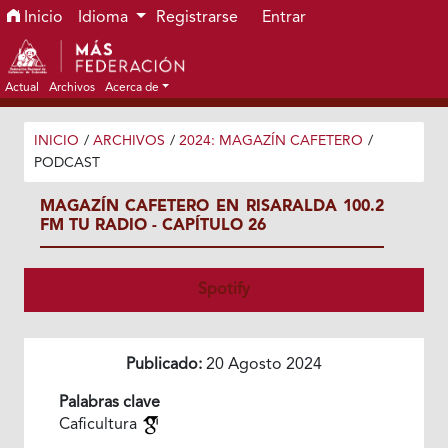
Ir al menú de navegación principal
Ir al contenido principal
Ir al pie de página del sitio
Inicio
Idioma
Registrarse
Entrar
Actual
Archivos
Acerca de
INICIO
/
ARCHIVOS
/
2024: MAGAZÍN CAFETERO
/
PODCAST
MAGAZÍN CAFETERO EN RISARALDA 100.2
FM TU RADIO - CAPÍTULO 26
Spotify
Publicado:
20 Agosto 2024
Palabras clave
Caficultura