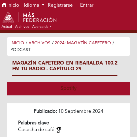
Ir al menú de navegación principal
Ir al contenido principal
Ir al pie de página del sitio
Inicio
Idioma
Registrarse
Entrar
Actual
Archivos
Acerca de
INICIO
/
ARCHIVOS
/
2024: MAGAZÍN CAFETERO
/
PODCAST
MAGAZÍN CAFETERO EN RISARALDA 100.2
FM TU RADIO - CAPÍTULO 29
Spotify
Publicado:
10 Septiembre 2024
Palabras clave
Cosecha de café