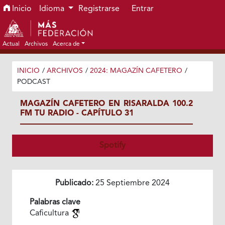
Ir al menú de navegación principal
Ir al contenido principal
Ir al pie de página del sitio
Inicio
Idioma
Registrarse
Entrar
Actual
Archivos
Acerca de
INICIO
/
ARCHIVOS
/
2024: MAGAZÍN CAFETERO
/
PODCAST
MAGAZÍN CAFETERO EN RISARALDA 100.2
FM TU RADIO - CAPÍTULO 31
Spotify
Publicado:
25 Septiembre 2024
Palabras clave
Caficultura