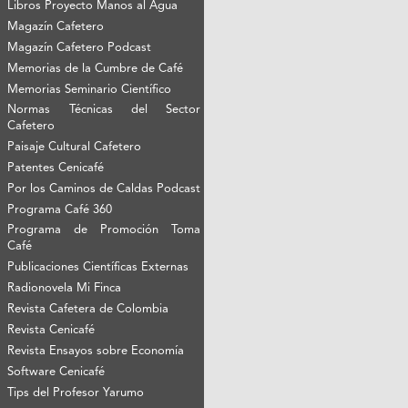
Libros Proyecto Manos al Agua
Magazín Cafetero
Magazín Cafetero Podcast
Memorias de la Cumbre de Café
Memorias Seminario Científico
Normas Técnicas del Sector
Cafetero
Paisaje Cultural Cafetero
Patentes Cenicafé
Por los Caminos de Caldas Podcast
Programa Café 360
Programa de Promoción Toma
Café
Publicaciones Científicas Externas
Radionovela Mi Finca
Revista Cafetera de Colombia
Revista Cenicafé
Revista Ensayos sobre Economía
Software Cenicafé
Tips del Profesor Yarumo