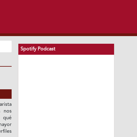
Spotify Podcast
rista
a nos
y qué
mayor
files