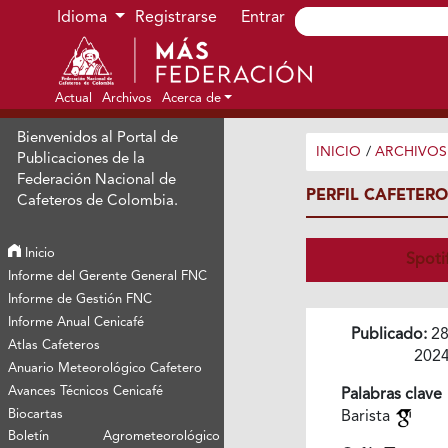
Ir al menú de navegación principal
Ir al contenido principal
Ir al pie de página del sitio
Idioma
Registrarse
Entrar
Actual
Archivos
Acerca de
Bienvenidos al Portal de
INICIO
/
ARCHIVOS
Publicaciones de la
Federación Nacional de
PERFIL CAFETERO
Cafeteros de Colombia.
Inicio
Spoti
Informe del Gerente General FNC
Informe de Gestión FNC
Informe Anual Cenicafé
Publicado:
28
Atlas Cafeteros
202
Anuario Meteorológico Cafetero
Avances Técnicos Cenicafé
Palabras clave
Biocartas
Barista
Boletín Agrometeorológico