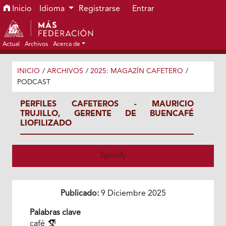
Ir al menú de navegación principal
Ir al contenido principal
Ir al pie de página del sitio
Inicio
Idioma
Registrarse
Entrar
Actual
Archivos
Acerca de
INICIO
/
ARCHIVOS
/
2025: MAGAZÍN CAFETERO
/
PODCAST
PERFILES CAFETEROS - MAURICIO
TRUJILLO, GERENTE DE BUENCAFÉ
LIOFILIZADO
Spotify
Publicado:
9 Diciembre 2025
Palabras clave
café