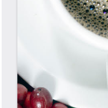
Biocartas
Boletín Agrometeorológico
Cafetero
Boletín Cafetero
Boletín de Extensión FNC
Boletín Estado Fitosanitario
Boletín Técnico Cenicafé
Brocartas
Calendario de floración y cosecha
Colección Fundación Ecológica
Cafetera
Colección Fundación Manuel Mejía
Colección Libros 80 años
Colección Libros 85 años
Comportamiento de la Industria
Finca Cafetera Santander Podcast
Infografías Cenicafé
Informes de Gestión Comité
Antioquía
Informes de Gestión Comité Caldas