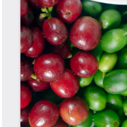
Las Aventuras del Profesor Yarumo
Libros y Manuales
Libros Proyecto Manos al Agua
Magazín Cafetero
Magazín Cafetero Podcast
Memorias de la Cumbre de Café
Memorias Seminario Científico
Normas Técnicas del Sector
Cafetero
Paisaje Cultural Cafetero
Patentes Cenicafé
Por los Caminos de Caldas Podcast
Programa Café 360
Programa de Promoción Toma
Café
Publicaciones Científicas Externas
Radionovela Mi Finca
Revista Cafetera de Colombia
Revista Cenicafé
Revista Ensayos sobre Economía