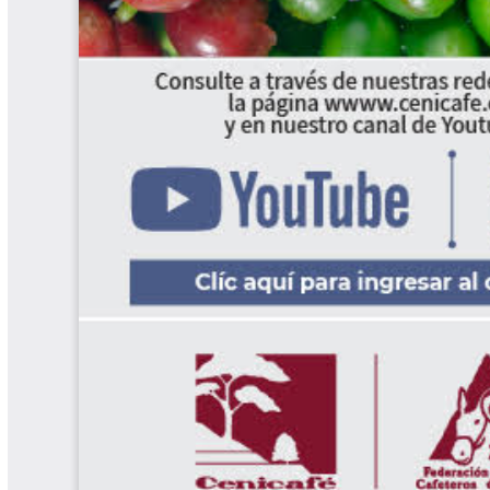
Software Cenicafé
Tips del Profesor Yarumo
Yarumadas Programa Radial