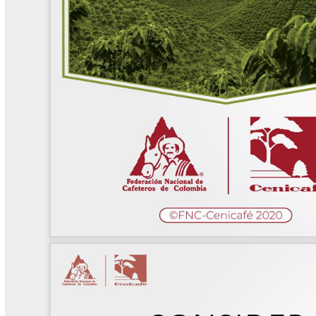
Biocartas
Boletín Agrometeorológico
Cafetero
Boletín Cafetero
Boletín de Extensión FNC
Boletín Estado Fitosanitario
Boletín Técnico Cenicafé
Brocartas
Calendario de floración y cosecha
Colección Fundación Ecológica
Cafetera
Colección Fundación Manuel Mejía
Colección Libros 80 años
Colección Libros 85 años
Comportamiento de la Industria
Finca Cafetera Santander Podcast
Infografías Cenicafé
Informes de Gestión Comité
Antioquía
Informes de Gestión Comité Caldas