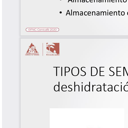
Software Cenicafé
Tips del Profesor Yarumo
Yarumadas Programa Radial