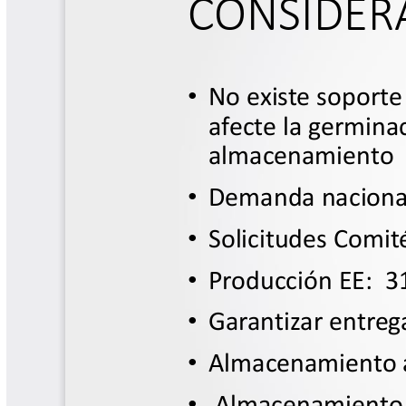
Las Aventuras del Profesor Yarumo
Libros y Manuales
Libros Proyecto Manos al Agua
Magazín Cafetero
Magazín Cafetero Podcast
Memorias de la Cumbre de Café
Memorias Seminario Científico
Normas Técnicas del Sector
Cafetero
Paisaje Cultural Cafetero
Patentes Cenicafé
Por los Caminos de Caldas Podcast
Programa Café 360
Programa de Promoción Toma
Café
Publicaciones Científicas Externas
Radionovela Mi Finca
Revista Cafetera de Colombia
Revista Cenicafé
Revista Ensayos sobre Economía