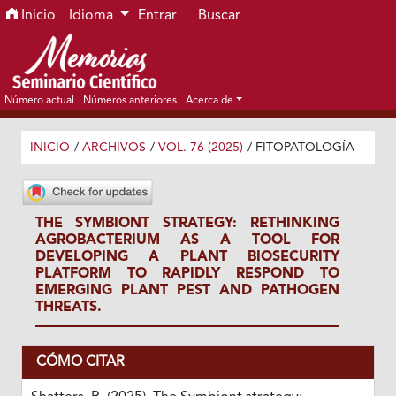
Ir al menú de navegación principal
Ir al contenido principal
Ir al pie de página del sitio
Inicio
Idioma
Entrar
Buscar
Número actual
Números anteriores
Acerca de
INICIO
/
ARCHIVOS
/
VOL. 76 (2025)
/
FITOPATOLOGÍA
THE SYMBIONT STRATEGY: RETHINKING
AGROBACTERIUM AS A TOOL FOR
DEVELOPING A PLANT BIOSECURITY
PLATFORM TO RAPIDLY RESPOND TO
EMERGING PLANT PEST AND PATHOGEN
THREATS.
CÓMO CITAR