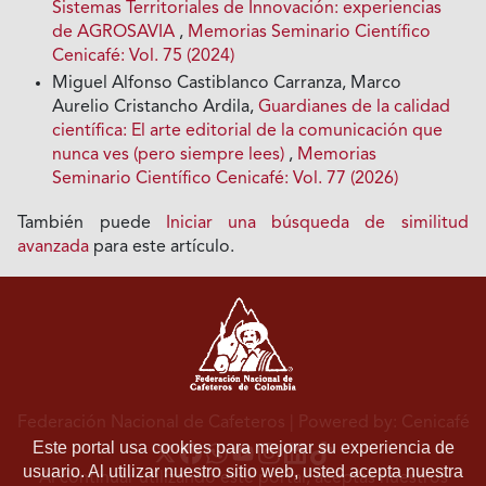
Sistemas Territoriales de Innovación: experiencias
de AGROSAVIA
,
Memorias Seminario Científico
Cenicafé: Vol. 75 (2024)
Miguel Alfonso Castiblanco Carranza, Marco
Aurelio Cristancho Ardila,
Guardianes de la calidad
científica: El arte editorial de la comunicación que
nunca ves (pero siempre lees)
,
Memorias
Seminario Científico Cenicafé: Vol. 77 (2026)
También puede
Iniciar una búsqueda de similitud
avanzada
para este artículo.
Federación Nacional de Cafeteros
| Powered by: Cenicafé
Este portal usa cookies para mejorar su experiencia de
usuario. Al utilizar nuestro sitio web, usted acepta nuestra
Al continuar utilizando este portal, aceptas nuestros