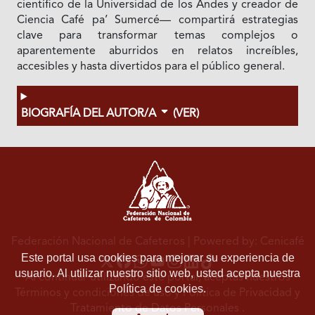
científico de la Universidad de los Andes y creador de
Ciencia Café pa’ Sumercé— compartirá estrategias
clave para transformar temas complejos o
aparentemente aburridos en relatos increíbles,
accesibles y hasta divertidos para el público general.
BIOGRAFÍA DEL AUTOR/A
(VER)
Federación Nacional de Cafeteros
| Powered by: Cenicafé
Este portal usa cookies para mejorar su experiencia de
usuario. Al utilizar nuestro sitio web, usted acepta nuestra
Al continuar utilizando este portal, aceptas nuestros
Política de cookies.
Términos y condiciones de uso
y
Política de Privacidad y
Tratamiento de Datos Personales
.