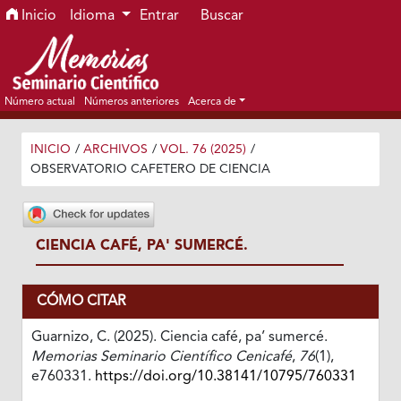
Ir al menú de navegación principal
Ir al contenido principal
Ir al pie de página del sitio
Inicio
Idioma
Entrar
Buscar
Número actual
Números anteriores
Acerca de
INICIO
/
ARCHIVOS
/
VOL. 76 (2025)
/
OBSERVATORIO CAFETERO DE CIENCIA
CIENCIA CAFÉ, PA' SUMERCÉ.
CÓMO CITAR
Guarnizo, C. (2025). Ciencia café, pa’ sumercé.
Memorias Seminario Científico Cenicafé
,
76
(1),
e760331.
https://doi.org/10.38141/10795/760331