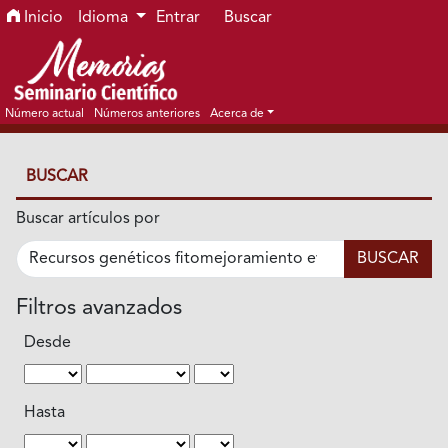
Ir al menú de navegación principal
Ir al contenido principal
Ir al pie de página del sitio
Inicio
Idioma
Entrar
Buscar
Número actual
Números anteriores
Acerca de
BUSCAR
Buscar artículos por
Filtros avanzados
Desde
Hasta