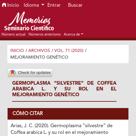
Ir al menú de navegación principal
Ir al contenido principal
Ir al pie de página del sitio
Inicio
Idioma
Entrar
Buscar
Número actual
Números anteriores
Acerca de
INICIO
/
ARCHIVOS
/
VOL. 71 (2020)
/
MEJORAMIENTO GENÉTICO
GERMOPLASMA “SILVESTRE” DE COFFEA
ARABICA L. Y SU ROL EN EL
MEJORAMIENTO GENÉTICO
CÓMO CITAR
Arias, J. C. (2020). Germoplasma “silvestre” de
Coffea arabica L. y su rol en el mejoramiento