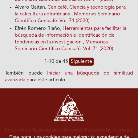
Alvaro Gaitán,
Cenicafé, Ciencia y tecnología para
la caficultura colombiana
,
Memorias Seminario
Científico Cenicafé: Vol. 71 (2020)
Efrén Romero-Riaño,
Herramientas para facilitar la
búsqueda de información e identificación de
tendencias en la investigación
,
Memorias
Seminario Científico Cenicafé: Vol. 71 (2020)
1-10 de 45
Siguiente
También puede
Iniciar una búsqueda de similitud
avanzada
para este artículo.
Federación Nacional de Cafeteros
| Powered by: Cenicafé
Este portal usa cookies para mejorar su experiencia de