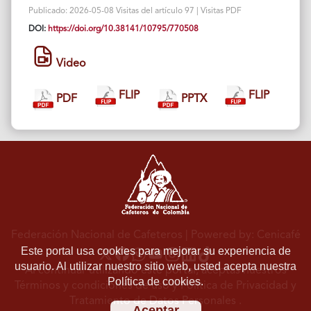
Publicado: 2026-05-08 Visitas del artículo 97 | Visitas PDF
DOI:
https://doi.org/10.38141/10795/770508
Video
FLIP
FLIP
PDF
PPTX
Federación Nacional de Cafeteros
| Powered by: Cenicafé
Este portal usa cookies para mejorar su experiencia de
usuario. Al utilizar nuestro sitio web, usted acepta nuestra
Al continuar utilizando este portal, aceptas nuestros
Política de cookies.
Términos y condiciones de uso
y
Política de Privacidad y
Tratamiento de Datos Personales
.
Aceptar