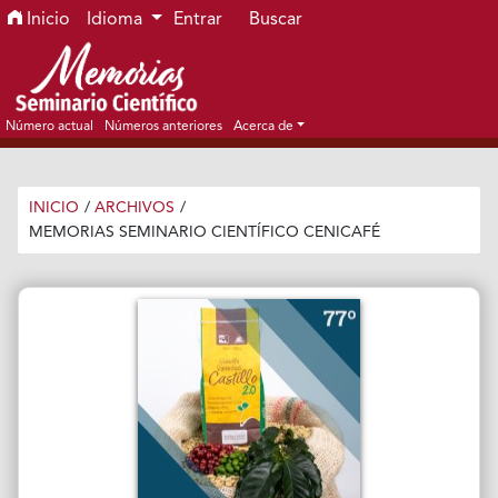
Ir al menú de navegación principal
Ir al contenido principal
Ir al pie de página del sitio
Inicio
Idioma
Entrar
Buscar
Número actual
Números anteriores
Acerca de
INICIO
/
ARCHIVOS
/
MEMORIAS SEMINARIO CIENTÍFICO CENICAFÉ