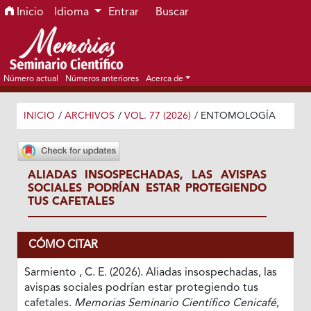
Ir al menú de navegación principal
Ir al contenido principal
Ir al pie de página del sitio
Inicio
Idioma
Entrar
Buscar
Número actual
Números anteriores
Acerca de
INICIO
/
ARCHIVOS
/
VOL. 77 (2026)
/
ENTOMOLOGÍA
ALIADAS INSOSPECHADAS, LAS AVISPAS
SOCIALES PODRÍAN ESTAR PROTEGIENDO
TUS CAFETALES
CÓMO CITAR
Sarmiento , C. E. (2026). Aliadas insospechadas, las
avispas sociales podrían estar protegiendo tus
cafetales.
Memorias Seminario Científico Cenicafé
,