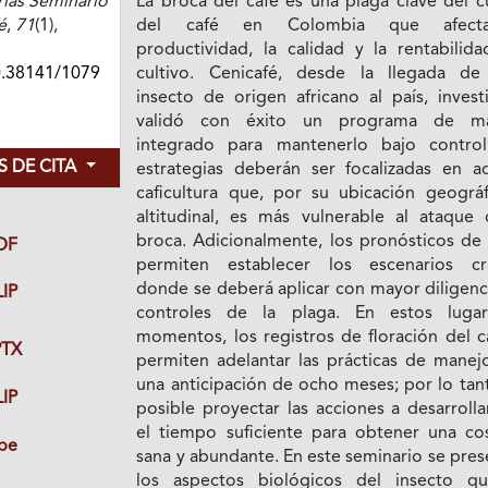
as Seminario
La broca del café es una plaga clave del c
é
,
71
(1),
del café en Colombia que afect
productividad, la calidad y la rentabilida
0.38141/1079
cultivo. Cenicafé, desde la llegada de
insecto de origen africano al país, invest
validó con éxito un programa de ma
integrado para mantenerlo bajo control
 DE CITA
estrategias deberán ser focalizadas en aq
caficultura que, por su ubicación geográf
altitudinal, es más vulnerable al ataque 
broca. Adicionalmente, los pronósticos de 
DF
permiten establecer los escenarios crí
donde se deberá aplicar con mayor diligenc
IP
controles de la plaga. En estos luga
momentos, los registros de floración del c
TX
permiten adelantar las prácticas de manej
una anticipación de ocho meses; por lo tan
IP
posible proyectar las acciones a desarroll
el tiempo suficiente para obtener una co
be
sana y abundante. En este seminario se pre
los aspectos biológicos del insecto q