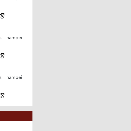
s hampei
s hampei