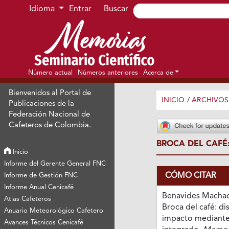
Ir al menú de navegación principal
Ir al contenido principal
Ir al pie de página del sitio
Idioma
Entrar
Buscar
Número actual
Números anteriores
Acerca de
Bienvenidos al Portal de
INICIO
/
ARCHIVOS
Publicaciones de la
Federación Nacional de
Cafeteros de Colombia.
BROCA DEL CAFÉ
Inicio
Informe del Gerente General FNC
CÓMO CITAR
Informe de Gestión FNC
Informe Anual Cenicafé
Benavides Machado
Atlas Cafeteros
Broca del café: di
Anuario Meteorológico Cafetero
impacto mediant
Avances Técnicos Cenicafé