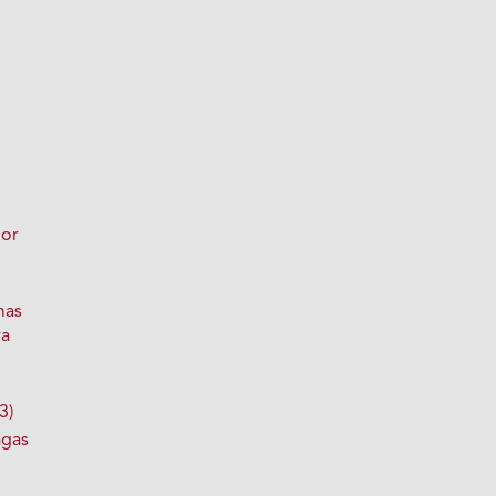
nor
mas
ra
3)
agas