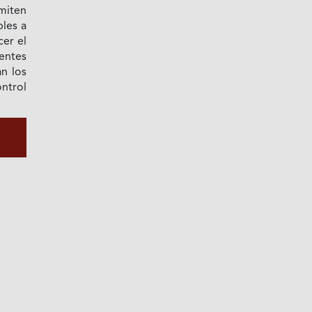
miten
bles a
cer el
entes
n los
ntrol