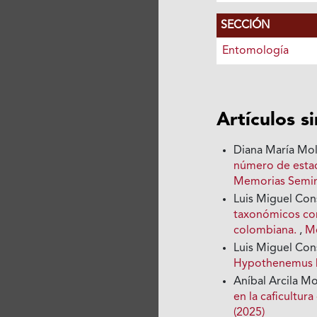
SECCIÓN
Entomología
Artículos s
Diana María Mol
número de estad
Memorias Seminar
Luis Miguel Con
taxonómicos com
colombiana.
,
Me
Luis Miguel Con
Hypothenemus
Aníbal Arcila M
en la caficultu
(2025)