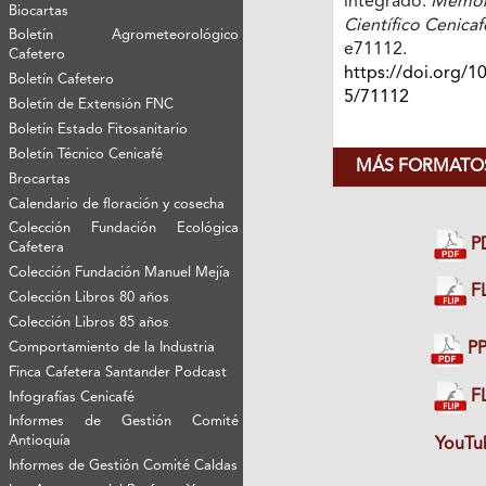
integrado.
Memori
Biocartas
Científico Cenicaf
Boletín Agrometeorológico
e71112.
Cafetero
https://doi.org/1
Boletín Cafetero
5/71112
Boletín de Extensión FNC
Boletín Estado Fitosanitario
Boletín Técnico Cenicafé
MÁS FORMATOS
Brocartas
Calendario de floración y cosecha
Colección Fundación Ecológica
P
Cafetera
Colección Fundación Manuel Mejía
FL
Colección Libros 80 años
Colección Libros 85 años
Comportamiento de la Industria
PP
Finca Cafetera Santander Podcast
FL
Infografías Cenicafé
Informes de Gestión Comité
Antioquía
YouTu
Informes de Gestión Comité Caldas