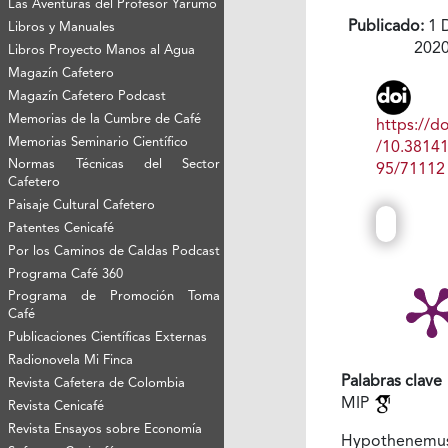
Las Aventuras del Profesor Yarumo
Publicado:
1 
Libros y Manuales
202
Libros Proyecto Manos al Agua
Magazín Cafetero
Magazín Cafetero Podcast
Memorias de la Cumbre de Café
https://do
Memorias Seminario Científico
/10.3814
Normas Técnicas del Sector
95/71112
Cafetero
Paisaje Cultural Cafetero
Patentes Cenicafé
Por los Caminos de Caldas Podcast
Programa Café 360
Programa de Promoción Toma
Café
Publicaciones Científicas Externas
Radionovela Mi Finca
Palabras clave
Revista Cafetera de Colombia
MIP
Revista Cenicafé
Revista Ensayos sobre Economía
Hypothenemu