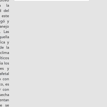
ultivo
a la
d del
 este
igó y
nejo
. Las
uella
ica y
de la
clima
ticos
ia los
res y
afetal
o con
to, es
ar con
secha
sentan
ue se