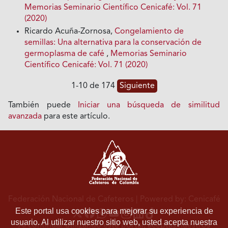
Memorias Seminario Científico Cenicafé: Vol. 71
(2020)
Ricardo Acuña-Zornosa,
Congelamiento de
semillas: Una alternativa para la conservación de
germoplasma de café
,
Memorias Seminario
Científico Cenicafé: Vol. 71 (2020)
1-10 de 174
Siguiente
También puede
Iniciar una búsqueda de similitud
avanzada
para este artículo.
Federación Nacional de Cafeteros
| Powered by: Cenicafé
Este portal usa cookies para mejorar su experiencia de
usuario. Al utilizar nuestro sitio web, usted acepta nuestra
Al continuar utilizando este portal, aceptas nuestros