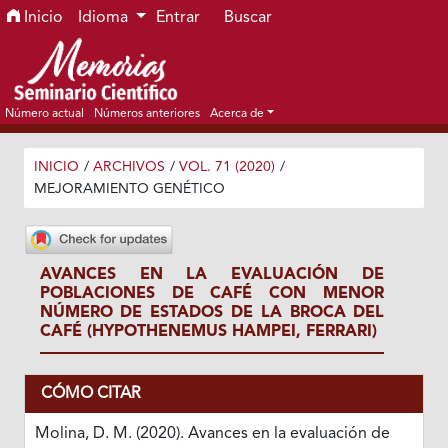
Ir al menú de navegación principal
Ir al contenido principal
Ir al pie de página del sitio
Inicio
Idioma
Entrar
Buscar
Número actual
Números anteriores
Acerca de
INICIO
/
ARCHIVOS
/
VOL. 71 (2020)
/
MEJORAMIENTO GENÉTICO
AVANCES EN LA EVALUACIÓN DE
POBLACIONES DE CAFÉ CON MENOR
NÚMERO DE ESTADOS DE LA BROCA DEL
CAFÉ (HYPOTHENEMUS HAMPEI, FERRARI)
CÓMO CITAR
Molina, D. M. (2020). Avances en la evaluación de