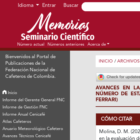
Ir al menú de navegación principal
Ir al contenido principal
Ir al pie de página del sitio
Idioma
Entrar
Buscar
Número actual
Números anteriores
Acerca de
Bienvenidos al Portal de
INICIO
/
ARCHIVOS
Publicaciones de la
Federación Nacional de
Cafeteros de Colombia.
AVANCES EN L
Inicio
NÚMERO DE EST
FERRARI)
Informe del Gerente General FNC
Informe de Gestión FNC
Informe Anual Cenicafé
CÓMO CITAR
Atlas Cafeteros
Anuario Meteorológico Cafetero
Molina, D. M. (20
Avances Técnicos Cenicafé
en la evaluación 