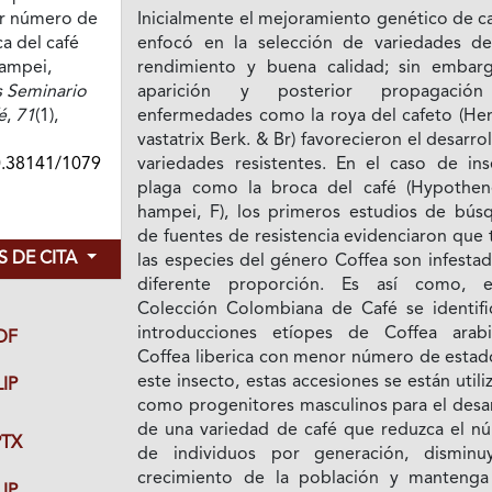
r número de
Inicialmente el mejoramiento genético de c
a del café
enfocó en la selección de variedades de
ampei,
rendimiento y buena calidad; sin embarg
 Seminario
aparición y posterior propagació
é
,
71
(1),
enfermedades como la roya del cafeto (Hem
vastatrix Berk. & Br) favorecieron el desarro
0.38141/1079
variedades resistentes. En el caso de ins
plaga como la broca del café (Hypothe
hampei, F), los primeros estudios de bús
de fuentes de resistencia evidenciaron que
 DE CITA
las especies del género Coffea son infesta
diferente proporción. Es así como, 
Colección Colombiana de Café se identifi
introducciones etíopes de Coffea arab
DF
Coffea liberica con menor número de estad
este insecto, estas accesiones se están util
IP
como progenitores masculinos para el desar
de una variedad de café que reduzca el n
TX
de individuos por generación, disminu
crecimiento de la población y mantenga
IP