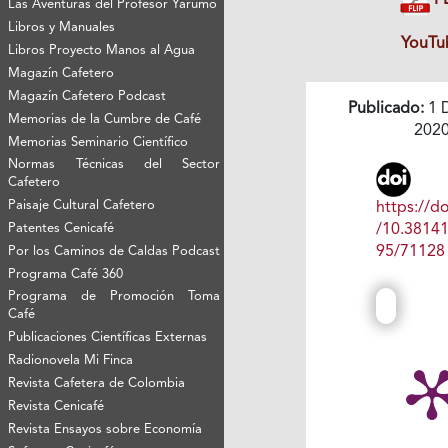
Las Aventuras del Profesor Yarumo
Libros y Manuales
YouTu
Libros Proyecto Manos al Agua
Magazín Cafetero
Magazín Cafetero Podcast
Publicado:
1 
Memorias de la Cumbre de Café
202
Memorias Seminario Científico
Normas Técnicas del Sector
Cafetero
Paisaje Cultural Cafetero
https://do
Patentes Cenicafé
/10.3814
95/71128
Por los Caminos de Caldas Podcast
Programa Café 360
Programa de Promoción Toma
Café
Publicaciones Científicas Externas
Radionovela Mi Finca
Revista Cafetera de Colombia
Revista Cenicafé
Revista Ensayos sobre Economía