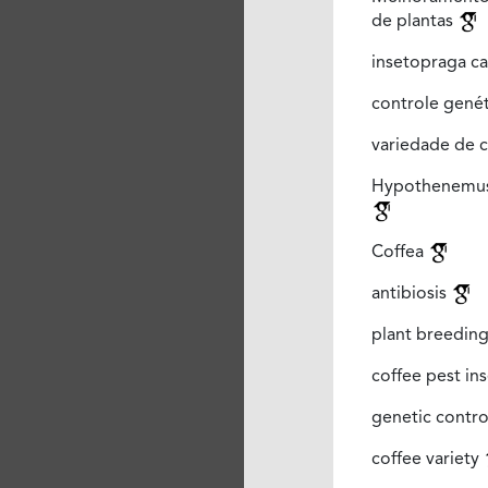
de plantas
insetopraga c
controle gené
variedade de 
Hypothenemu
Coffea
antibiosis
plant breedin
coffee pest in
genetic contr
coffee variety