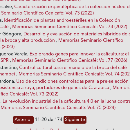
nsalve,
Caracterización organoléptica de la colección núcleo 
Seminario Científico Cenicafé: Vol. 73 (2022)
s,
Identificación de plantas androestériles en la Colección
 Café
,
Memorias Seminario Científico Cenicafé: Vol. 73 (2022)
r Góngora,
Desarrollo y evaluación de materiales híbridos de 
 la broca y alta producción
,
Memorias Seminario Científico
4 (2023)
gueroa Varela,
Explorando genes para innovar la caficultura: el
RISPR
,
Memorias Seminario Científico Cenicafé: Vol. 77 (2026)
stantino,
Control cultural para el manejo de la broca del café
 hampei
,
Memorias Seminario Científico Cenicafé: Vol. 74 (202
Cardona,
Uso de condiciones controladas para la pre-selección
esistencia a roya, portadores de genes de C. arabica
,
Memori
fico Cenicafé: Vol. 73 (2022)
s,
La revolución industrial de la caficultura 4.0 en la lucha contr
,
Memorias Seminario Científico Cenicafé: Vol. 75 (2024)
Anterior
11-20 de 174
Siguiente