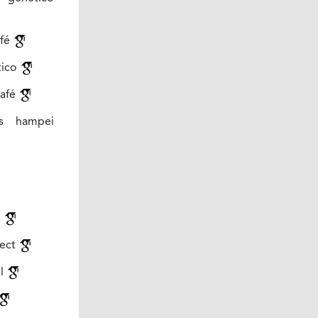
afé
tico
café
s hampei
g
sect
ol