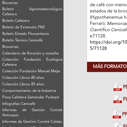
Biocartas
de café con meno
Boletín Agrometeorológico
estados de la broc
Cafetero
(Hypothenemus h
Boletín Cafetero
Ferrari).
Memorias
Boletín de Extensión FNC
Científico Cenicaf
Boletín Estado Fitosanitario
e71128.
Boletín Técnico Cenicafé
https://doi.org/1
Brocartas
5/71128
Calendario de floración y cosecha
Colección Fundación Ecológica
Cafetera
MÁS FORMATOS
Colección Fundación Manuel Mejía
Colección Libros 80 años
Colección Libros 85 años
P
Comportamiento de la Industria
Finca Cafetera Santander Podcast
FL
Infografías Cenicafé
Informes de Gestión Comité
PP
Antioquía
Informes de Gestión Comité Caldas
FL