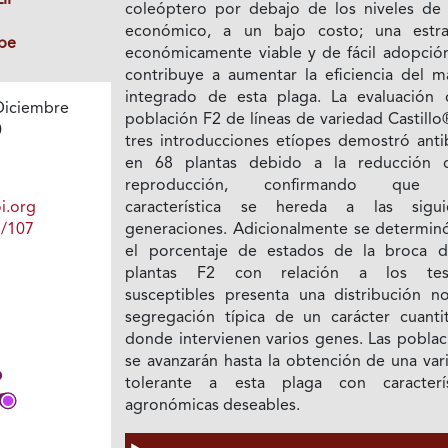
coleóptero por debajo de los niveles de
económico, a un bajo costo; una estra
be
económicamente viable y de fácil adopció
contribuye a aumentar la eficiencia del m
integrado de esta plaga. La evaluación 
Diciembre
población F2 de líneas de variedad Castill
0
tres introducciones etíopes demostró antib
en 68 plantas debido a la reducción 
reproducción, confirmando que 
i.org
característica se hereda a las sigui
1/107
generaciones. Adicionalmente se determin
el porcentaje de estados de la broca d
plantas F2 con relación a los test
susceptibles presenta una distribución no
segregación típica de un carácter cuantit
donde intervienen varios genes. Las poblac
se avanzarán hasta la obtención de una var
tolerante a esta plaga con caracterís
agronómicas deseables.