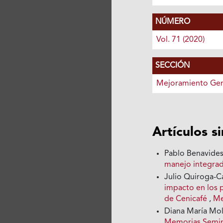
NÚMERO
Vol. 71 (2020)
SECCIÓN
Mejoramiento Gen
Artículos s
Pablo Benavide
manejo integra
Julio Quiroga-
impacto en los 
de Cenicafé
,
Me
Diana María Mol
Memorias Seminar