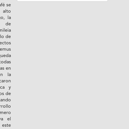
afé se
 alto
o, la
n de
ileia
llo de
ectos
nemus
queda
 todas
das en
en la
caron
ica y
os de
izando
rollo
úmero
ya el
 este