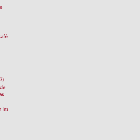
de
café
3)
 de
as
a las