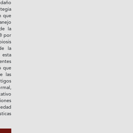
 daño
tegia
n que
anejo
de la
o® por
iosis
de la
esta
entes
ó que
e las
igos
rmal,
ativo
iones
iedad
ticas