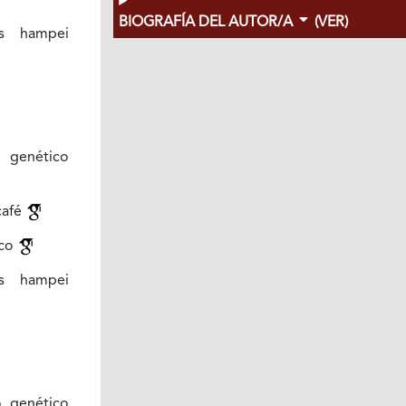
BIOGRAFÍA DEL AUTOR/A
(VER)
s hampei
 genético
café
ico
s hampei
 genético