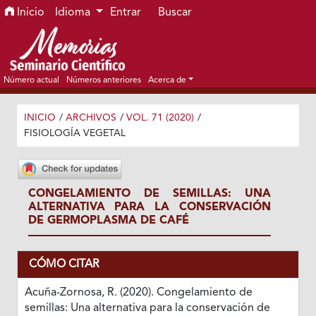
Ir al menú de navegación principal
Ir al contenido principal
Ir al pie de página del sitio
Inicio
Idioma
Entrar
Buscar
Número actual
Números anteriores
Acerca de
INICIO
/
ARCHIVOS
/
VOL. 71 (2020)
/
FISIOLOGÍA VEGETAL
CONGELAMIENTO DE SEMILLAS: UNA
ALTERNATIVA PARA LA CONSERVACIÓN
DE GERMOPLASMA DE CAFÉ
CÓMO CITAR
Acuña-Zornosa, R. (2020). Congelamiento de
semillas: Una alternativa para la conservación de