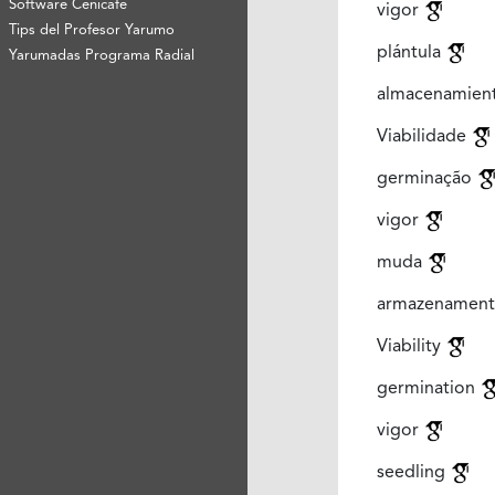
Software Cenicafé
vigor
Tips del Profesor Yarumo
plántula
Yarumadas Programa Radial
almacenamien
Viabilidade
germinação
vigor
muda
armazenamen
Viability
germination
vigor
seedling