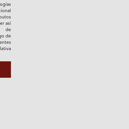
ogías
ional
ibutos
er así
os de
rgo de
entes
ativa