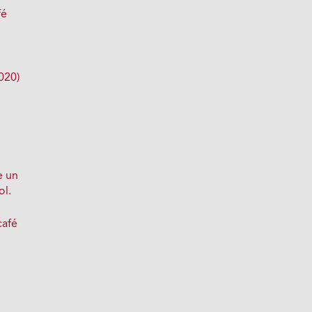
fé
:
020)
e un
ol.
café
a