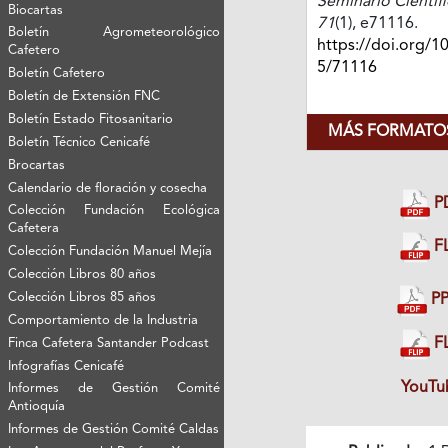
Seminario Científ
Biocartas
71
(1), e71116.
Boletín Agrometeorológico
https://doi.org/1
Cafetero
5/71116
Boletín Cafetero
Boletín de Extensión FNC
Boletín Estado Fitosanitario
MÁS FORMATOS
Boletín Técnico Cenicafé
Brocartas
Calendario de floración y cosecha
P
Colección Fundación Ecológica
Cafetera
FL
Colección Fundación Manuel Mejía
Colección Libros 80 años
Colección Libros 85 años
PP
Comportamiento de la Industria
FL
Finca Cafetera Santander Podcast
Infografías Cenicafé
YouTu
Informes de Gestión Comité
Antioquía
Informes de Gestión Comité Caldas