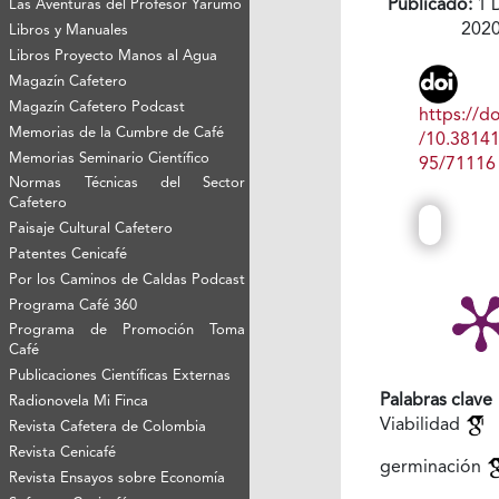
Publicado:
1 
Las Aventuras del Profesor Yarumo
202
Libros y Manuales
Libros Proyecto Manos al Agua
Magazín Cafetero
Magazín Cafetero Podcast
https://do
Memorias de la Cumbre de Café
/10.3814
Memorias Seminario Científico
95/71116
Normas Técnicas del Sector
Cafetero
Paisaje Cultural Cafetero
Patentes Cenicafé
Por los Caminos de Caldas Podcast
Programa Café 360
Programa de Promoción Toma
Café
Publicaciones Científicas Externas
Palabras clave
Radionovela Mi Finca
Viabilidad
Revista Cafetera de Colombia
Revista Cenicafé
germinación
Revista Ensayos sobre Economía