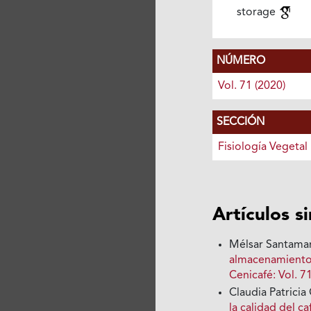
storage
NÚMERO
Vol. 71 (2020)
SECCIÓN
Fisiología Vegetal
Artículos s
Mélsar Santama
almacenamiento 
Cenicafé: Vol. 7
Claudia Patricia
la calidad del c