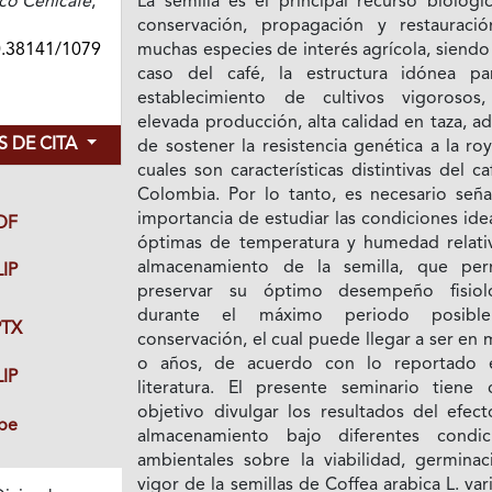
ico Cenicafé
,
La semilla es el principal recurso biológi
conservación, propagación y restauraci
0.38141/1079
muchas especies de interés agrícola, siendo
caso del café, la estructura idónea pa
establecimiento de cultivos vigorosos
elevada producción, alta calidad en taza, 
 DE CITA
de sostener la resistencia genética a la roy
cuales son características distintivas del c
Colombia. Por lo tanto, es necesario señal
importancia de estudiar las condiciones ide
DF
óptimas de temperatura y humedad relati
almacenamiento de la semilla, que per
IP
preservar su óptimo desempeño fisiol
durante el máximo periodo posibl
TX
conservación, el cual puede llegar a ser en
o años, de acuerdo con lo reportado 
IP
literatura. El presente seminario tiene
objetivo divulgar los resultados del efect
be
almacenamiento bajo diferentes condic
ambientales sobre la viabilidad, germinac
vigor de la semillas de Coffea arabica L. va