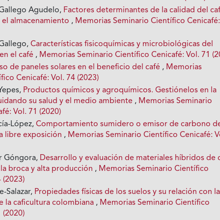
a Gallego Agudelo,
Factores determinantes de la calidad del ca
e el almacenamiento
,
Memorias Seminario Científico Cenicafé
 Gallego,
Características fisicoquímicas y microbiológicas del
en el café
,
Memorias Seminario Científico Cenicafé: Vol. 71 (2
so de paneles solares en el beneficio del café
,
Memorias
fico Cenicafé: Vol. 74 (2023)
-Yepes,
Productos químicos y agroquímicos. Gestiónelos en la
 cuidando su salud y el medio ambiente
,
Memorias Seminario
fé: Vol. 71 (2020)
cía-López,
Comportamiento sumidero o emisor de carbono d
a libre exposición
,
Memorias Seminario Científico Cenicafé: V
r Góngora,
Desarrollo y evaluación de materiales híbridos de 
 la broca y alta producción
,
Memorias Seminario Científico
4 (2023)
e-Salazar,
Propiedades físicas de los suelos y su relación con l
e la caficultura colombiana
,
Memorias Seminario Científico
1 (2020)