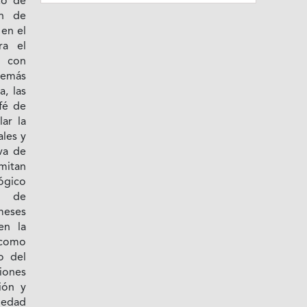
co de
ón de
 en el
ra el
, con
además
a, las
afé de
ar la
ales y
va de
mitan
ógico
e de
 meses
en la
 como
o del
iones
ión y
riedad