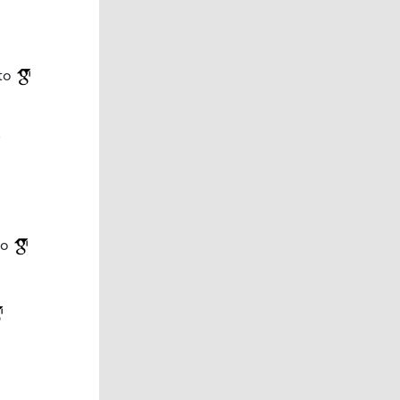
to
to