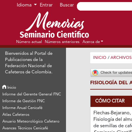
Ir al menú de navegación principal
Ir al contenido principal
Ir al pie de página del sitio
Idioma
Entrar
Buscar
Número actual
Números anteriores
Acerca de
Bienvenidos al Portal de
INICIO
/
ARCHIVOS
Publicaciones de la
Federación Nacional de
Cafeteros de Colombia.
FISIOLOGÍA DEL
Inicio
Informe del Gerente General FNC
CÓMO CITAR
Informe de Gestión FNC
Informe Anual Cenicafé
Flechas-Bejarano, 
Atlas Cafeteros
Fisiología del al
Anuario Meteorológico Cafetero
de semillas de caf
Avances Técnicos Cenicafé