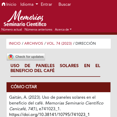
Ir al menú de navegación principal
Ir al contenido principal
Ir al pie de página del sitio
Inicio
Idioma
Entrar
Buscar
Número actual
Números anteriores
Acerca de
INICIO
/
ARCHIVOS
/
VOL. 74 (2023)
/
DIRECCIÓN
USO DE PANELES SOLARES EN EL
BENEFICIO DEL CAFÉ
CÓMO CITAR
Gaitán, A. (2023). Uso de paneles solares en el
beneficio del café.
Memorias Seminario Científico
Cenicafé
,
74
(1), e741023_1.
https://doi.org/10.38141/10795/741023_1