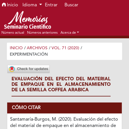
Ir al menú de navegación principal
Ir al contenido principal
Ir al pie de página del sitio
Inicio
Idioma
Entrar
Buscar
Número actual
Números anteriores
Acerca de
INICIO
/
ARCHIVOS
/
VOL. 71 (2020)
/
EXPERIMENTACIÓN
EVALUACIÓN DEL EFECTO DEL MATERIAL
DE EMPAQUE EN EL ALMACENAMIENTO
DE LA SEMILLA COFFEA ARABICA
CÓMO CITAR
Santamaría-Burgos, M. (2020). Evaluación del efecto
del material de empaque en el almacenamiento de