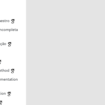
estro
incompleta
ação
ethod
rmentation
tion