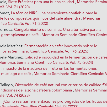
uela,
Siete Prácticas para una buena calidad
,
Memorias Semina
fé: Vol. 71 (2020)
Gómez,
La técnica NIRS: una herramienta confiable para la
 de los compuestos químicos del café almendra
,
Memorias
fico Cenicafé: Vol. 71 (2020)
Zornosa,
Congelamiento de semillas: Una alternativa para la
e germoplasma de café
,
Memorias Seminario Científico Cenica
uela Martínez,
Fermentación en café: innovando sobre lo
orias Seminario Científico Cenicafé: Vol. 76 (2025)
uela-Martínez,
Calidad e inocuidad en la fermentación de café
Memorias Seminario Científico Cenicafé: Vol. 75 (2024)
o,
Impacto de la madurez del fruto en las fermentaciones
l mucílago de café
,
Memorias Seminario Científico Cenicafé: V
 Gallego,
Obtención de café natural con criterios de calidad fís
condiciones de la zona cafetera colombiana
,
Memorias Seminar
fé: Vol. 74 (2023)
o,
¿Cómo realizar fermentaciones prolongadas de los frutos d