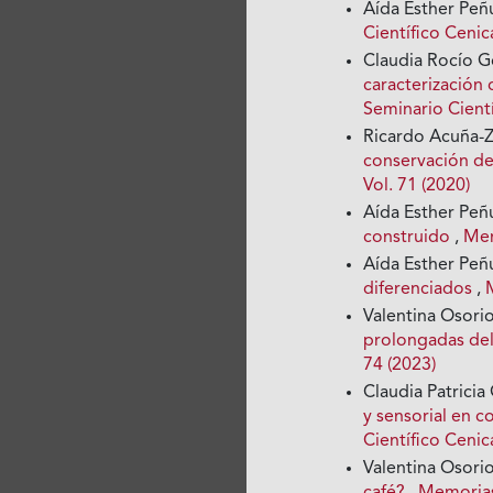
Aída Esther Peñ
Científico Cenica
Claudia Rocío 
caracterización
Seminario Cientí
Ricardo Acuña-
conservación d
Vol. 71 (2020)
Aída Esther Peñ
construido
,
Mem
Aída Esther Peñ
diferenciados
,
Valentina Osori
prolongadas de
74 (2023)
Claudia Patricia
y sensorial en 
Científico Cenica
Valentina Osori