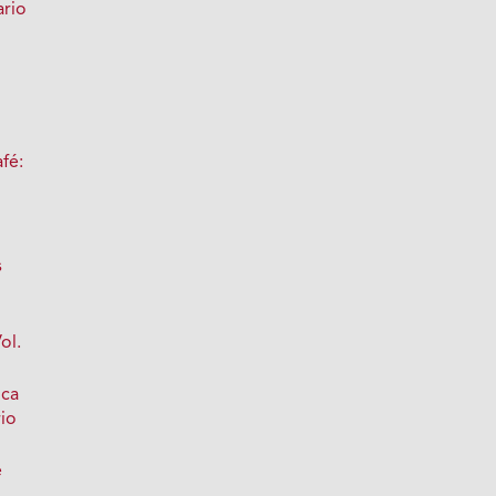
rio
fé:
s
ol.
ica
io
e