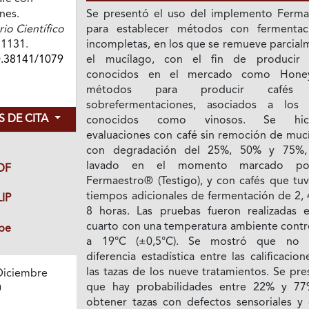
nes.
Se presentó el uso del implemento Ferma
o Científico
para establecer métodos con fermentac
71131.
incompletas, en los que se remueve parcial
0.38141/1079
el mucílago, con el fin de producir 
conocidos en el mercado como Honey
métodos para producir cafés
sobrefermentaciones, asociados a los 
 DE CITA
conocidos como vinosos. Se hici
evaluaciones con café sin remoción de mucí
con degradación del 25%, 50% y 75%,
lavado en el momento marcado po
DF
Fermaestro® (Testigo), y con cafés que tuv
tiempos adicionales de fermentación de 2, 
IP
8 horas. Las pruebas fueron realizadas 
cuarto con una temperatura ambiente contr
be
a 19°C (±0,5°C). Se mostró que no 
diferencia estadística entre las calificacio
las tazas de los nueve tratamientos. Se pr
Diciembre
que hay probabilidades entre 22% y 7
0
obtener tazas con defectos sensoriales y 