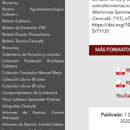
Biocartas
sobrefermentacio
Boletín Agrometeorológico
Memorias Seminari
Cafetero
Cenicafé
,
71
(1), e
Boletín Cafetero
https://doi.org/1
Boletín de Extensión FNC
5/71131
Boletín Estado Fitosanitario
Boletín Técnico Cenicafé
Brocartas
MÁS FORMATOS
Calendario de floración y cosecha
Colección Fundación Ecológica
Cafetera
P
Colección Fundación Manuel Mejía
Colección Libros 80 años
FL
Colección Libros 85 años
Comportamiento de la Industria
YouTu
Finca Cafetera Santander Podcast
Infografías Cenicafé
Informes de Gestión Comité
Publicado:
1 
Antioquía
202
Informes de Gestión Comité Caldas