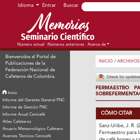
Ir al menú de navegación principal
Ir al contenido principal
Ir al pie de página del sitio
Idioma
Entrar
Buscar
Número actual
Números anteriores
Acerca de
Bienvenidos al Portal de
INICIO
/
ARCHIVOS
Publicaciones de la
Federación Nacional de
Cafeteros de Colombia.
FERMAESTRO P
Inicio
SOBREFERMENTA
Informe del Gerente General FNC
Informe de Gestión FNC
CÓMO CITAR
Informe Anual Cenicafé
Atlas Cafeteros
Sanz-Uribe, J. R. (
Anuario Meteorológico Cafetero
Fermaestro para l
Avances Técnicos Cenicafé
de café honey y c