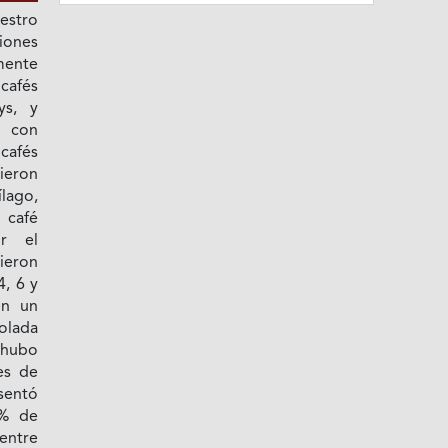
estro
iones
mente
cafés
s, y
 con
cafés
eron
lago,
 café
r el
ieron
4, 6 y
en un
olada
hubo
nes de
esentó
7% de
entre