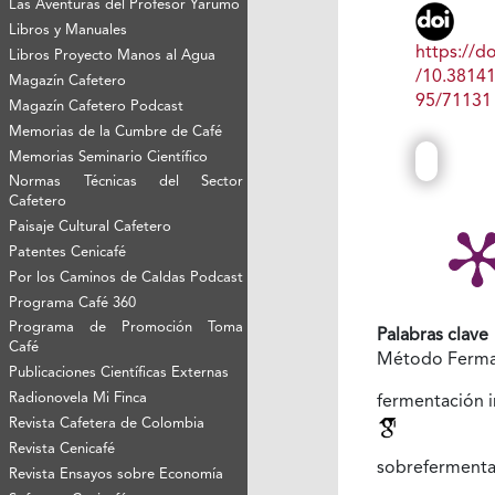
Las Aventuras del Profesor Yarumo
Libros y Manuales
https://do
Libros Proyecto Manos al Agua
/10.3814
Magazín Cafetero
95/71131
Magazín Cafetero Podcast
Memorias de la Cumbre de Café
Memorias Seminario Científico
Normas Técnicas del Sector
Cafetero
Paisaje Cultural Cafetero
Patentes Cenicafé
Por los Caminos de Caldas Podcast
Programa Café 360
Programa de Promoción Toma
Palabras clave
Café
Método Ferma
Publicaciones Científicas Externas
Radionovela Mi Finca
fermentación 
Revista Cafetera de Colombia
Revista Cenicafé
sobreferment
Revista Ensayos sobre Economía