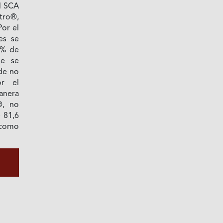
al SCA
tro®,
or el
es se
1% de
ue se
de no
or el
anera
®, no
 81,6
 como