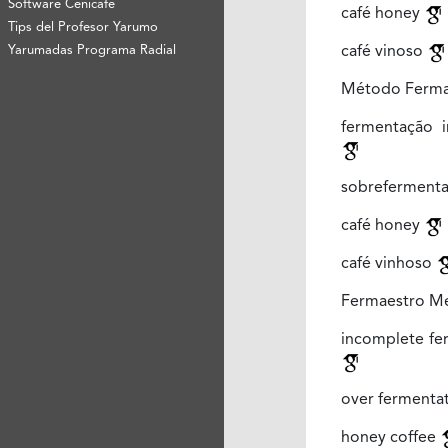
Software Cenicafé
café honey
Tips del Profesor Yarumo
Yarumadas Programa Radial
café vinoso
Método Ferma
fermentação 
sobreferment
café honey
café vinhoso
Fermaestro M
incomplete fe
over fermenta
honey coffee