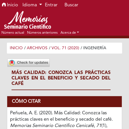
Ir al menú de navegación principal
Ir al contenido principal
Ir al pie de página del sitio
Inicio
Idioma
Entrar
Buscar
Número actual
Números anteriores
Acerca de
INICIO
/
ARCHIVOS
/
VOL. 71 (2020)
/
INGENIERÍA
MÁS CALIDAD: CONOZCA LAS PRÁCTICAS
CLAVES EN EL BENEFICIO Y SECADO DEL
CAFÉ
CÓMO CITAR
Peñuela, A. E. (2020). Más Calidad: Conozca las
prácticas claves en el beneficio y secado del café.
Memorias Seminario Científico Cenicafé
,
71
(1),