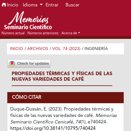
Ir al menú de navegación principal
Ir al contenido principal
Ir al pie de página del sitio
Inicio
Idioma
Entrar
Buscar
Número actual
Números anteriores
Acerca de
INICIO
/
ARCHIVOS
/
VOL. 74 (2023)
/
INGENIERÍA
PROPIEDADES TÉRMICAS Y FÍSICAS DE LAS
NUEVAS VARIEDADES DE CAFÉ
CÓMO CITAR
Duque-Dussán, E. (2023). Propiedades térmicas y
físicas de las nuevas variedades de café.
Memorias
Seminario Científico Cenicafé
,
74
(1), e740424.
https://doi.org/10.38141/10795/740424