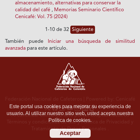
almacenamiento, alternativas para conservar la
calidad del café
,
Memorias Seminario Científico
Cenicafé: Vol. 75 (2024)
1-10 de 32
Siguiente
También puede
Iniciar una búsqueda de similitud
avanzada
para este artículo.
Federación Nacional de Cafeteros
| Powered by: Cenicafé
Este portal usa cookies para mejorar su experiencia de
usuario. Al utilizar nuestro sitio web, usted acepta nuestra
Al continuar utilizando este portal, aceptas nuestros
Política de cookies.
Términos y condiciones de uso
y
Política de Privacidad y
Tratamiento de Datos Personales
.
Aceptar