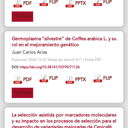
FLIP
FLIP
PDF
PPTX
YouTube
Germoplasma “silvestre” de Coffea arabica L. y su
rol en el mejoramiento genético
Juan Carlos Arias
Publicado: 2020-12-01 Visitas del artículo 411 | Visitas PDF
DOI:
https://doi.org/10.38141/10795/71126
FLIP
FLIP
PDF
PPTX
YouTube
La selección asistida por marcadores moleculares
y su impacto en los procesos de selección para el
desarrollo de variedades mejoradas de Cenicafé