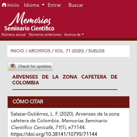
Ir al menú de navegación principal
Ir al contenido principal
Ir al pie de página del sitio
Inicio
Idioma
Entrar
Buscar
Número actual
Números anteriores
Acerca de
INICIO
/
ARCHIVOS
/
VOL. 71 (2020)
/
SUELOS
ARVENSES DE LA ZONA CAFETERA DE
COLOMBIA
CÓMO CITAR
Salazar-Gutiérrez, L. F. (2020). Arvenses de la zona
cafetera de Colombia.
Memorias Seminario
Científico Cenicafé
,
71
(1), e71144.
https://doi.org/10.38141/10795/71144