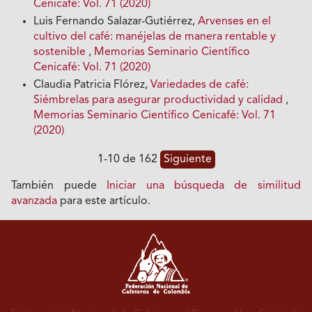
Cenicafé: Vol. 71 (2020)
Luis Fernando Salazar-Gutiérrez,
Arvenses en el
cultivo del café: manéjelas de manera rentable y
sostenible
,
Memorias Seminario Científico
Cenicafé: Vol. 71 (2020)
Claudia Patricia Flórez,
Variedades de café:
Siémbrelas para asegurar productividad y calidad
,
Memorias Seminario Científico Cenicafé: Vol. 71
(2020)
1-10 de 162
Siguiente
También puede
Iniciar una búsqueda de similitud
avanzada
para este artículo.