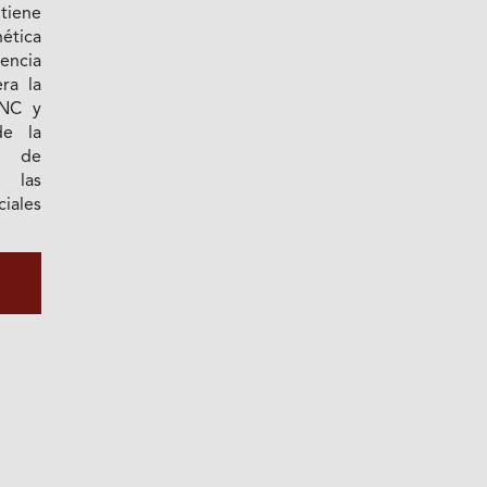
tiene
nética
encia
ra la
FNC y
de la
s de
n las
iales