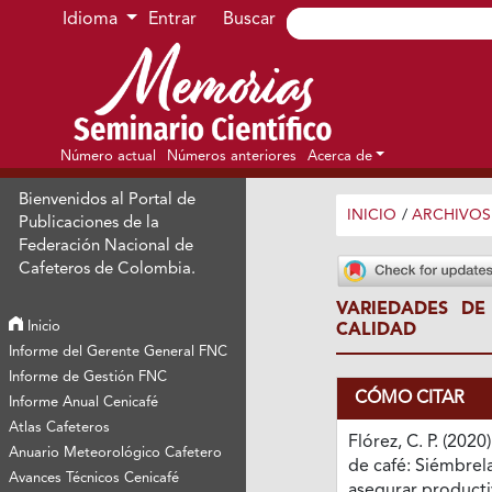
Ir al menú de navegación principal
Ir al contenido principal
Ir al pie de página del sitio
Idioma
Entrar
Buscar
Número actual
Números anteriores
Acerca de
Bienvenidos al Portal de
INICIO
/
ARCHIVOS
Publicaciones de la
Federación Nacional de
Cafeteros de Colombia.
VARIEDADES DE
Inicio
CALIDAD
Informe del Gerente General FNC
Informe de Gestión FNC
CÓMO CITAR
Informe Anual Cenicafé
Atlas Cafeteros
Flórez, C. P. (2020
Anuario Meteorológico Cafetero
de café: Siémbrel
Avances Técnicos Cenicafé
asegurar producti