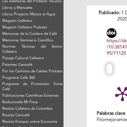
Las Aventuras del Profesor Yarumo
Libros y Manuales
Publicado:
1 
Libros Proyecto Manos al Agua
202
Magazín Cafetero
Magazín Cafetero Podcast
Memorias de la Cumbre de Café
Memorias Seminario Científico
https://do
Normas Técnicas del Sector
/10.3814
Cafetero
95/71125
Paisaje Cultural Cafetero
Patentes Cenicafé
Por los Caminos de Caldas Podcast
Programa Café 360
Programa de Promoción Toma
Café
Publicaciones Científicas Externas
Radionovela Mi Finca
Revista Cafetera de Colombia
Palabras clave
Revista Cenicafé
Fitomejorami
Revista Ensayos sobre Economía