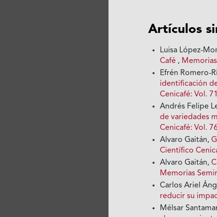
Artículos s
Luisa López-Mo
Café
,
Memorias 
Efrén Romero-R
identificación d
Cenicafé: Vol. 7
Andrés Felipe 
de variedades m
Cenicafé: Vol. 7
Alvaro Gaitán,
G
Científico Cenica
Alvaro Gaitán,
C
Memorias Seminar
Carlos Ariel Áng
reducir su impa
Mélsar Santama