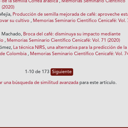
de la semilla Coffea arabica
,
Memorias Seminario Científico
1 (2020)
Mejía,
Producción de semilla mejorada de café: aproveche est
ovar su cultivo
,
Memorias Seminario Científico Cenicafé: Vol.
s Machado,
Broca del café: disminuya su impacto mediante
do
,
Memorias Seminario Científico Cenicafé: Vol. 71 (2020)
Gómez,
La técnica NIRS, una alternativa para la predicción de la
é de Colombia
,
Memorias Seminario Científico Cenicafé: Vol. 7
1-10 de 173
Siguiente
iar una búsqueda de similitud avanzada
para este artículo.