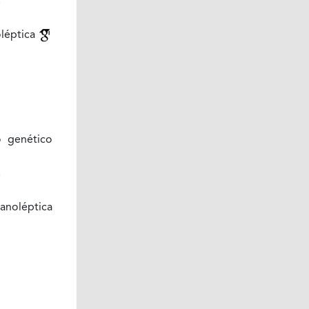
oléptica
 genético
anoléptica