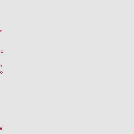
de
co
ón
co
o
el