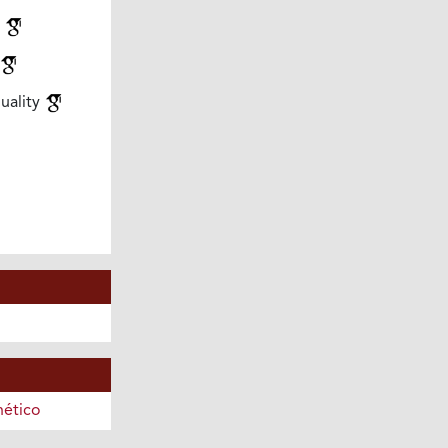
g
uality
ético