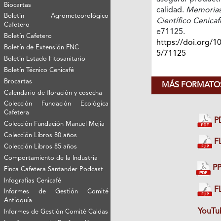
Biocartas
calidad.
Memorias
Boletín Agrometeorológico
Científico Cenicaf
Cafetero
e71125.
Boletín Cafetero
https://doi.org/1
Boletín de Extensión FNC
5/71125
Boletín Estado Fitosanitario
Boletín Técnico Cenicafé
Brocartas
MÁS FORMATOS
Calendario de floración y cosecha
Colección Fundación Ecológica
Cafetera
P
Colección Fundación Manuel Mejía
Colección Libros 80 años
FL
Colección Libros 85 años
Comportamiento de la Industria
PP
Finca Cafetera Santander Podcast
Infografías Cenicafé
FL
Informes de Gestión Comité
Antioquía
YouTu
Informes de Gestión Comité Caldas