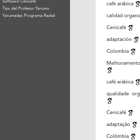
Software Cenicafé
café arábica
Tips del Profesor Yarumo
calidad organ
Yarumadas Programa Radial
Cenicafé
adaptación
Colombia
Melhoramento
café arábica
qualidade org
Cenicafé
adaptação
Colômbia