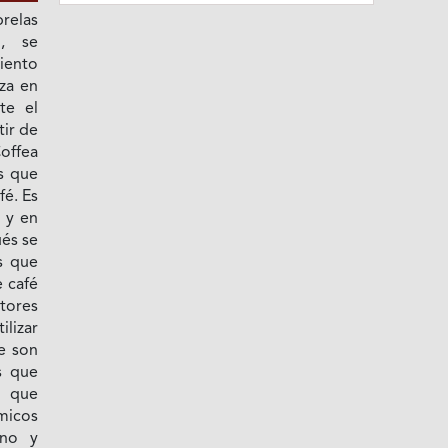
relas
d, se
iento
za en
te el
ir de
Coffea
s que
fé. Es
 y en
ués se
s que
 café
tores
lizar
e son
s que
o que
micos
ano y