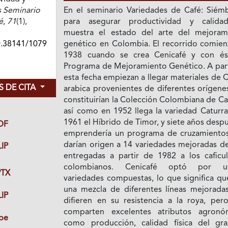
 Seminario
En el seminario Variedades de Café: Siémb
é
,
71
(1),
para asegurar productividad y calida
muestra el estado del arte del mejoram
0.38141/1079
genético en Colombia. El recorrido comien
1938 cuando se crea Cenicafé y con és
Programa de Mejoramiento Genético. A part
esta fecha empiezan a llegar materiales de 
 DE CITA
arabica provenientes de diferentes orígene
constituirían la Colección Colombiana de Ca
así como en 1952 llega la variedad Caturra
1961 el Híbrido de Timor, y siete años desp
DF
emprendería un programa de cruzamiento
darían origen a 14 variedades mejoradas de
IP
entregadas a partir de 1982 a los caficul
colombianos. Cenicafé optó por uti
TX
variedades compuestas, lo que significa qu
una mezcla de diferentes líneas mejorada
IP
difieren en su resistencia a la roya, per
comparten excelentes atributos agronó
be
como producción, calidad física del gr