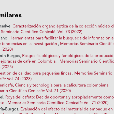
imilares
nsalve,
Caracterización organoléptica de la colección núcleo 
Seminario Científico Cenicafé: Vol. 73 (2022)
iaño,
Herramientas para facilitar la búsqueda de información e
e tendencias en la investigación
,
Memorias Seminario Científi
1 (2020)
León Burgos,
Rasgos fisiológicos y fenológicos de la producci
ejoradas de café en Colombia.
,
Memorias Seminario Científi
6 (2025)
estión de calidad para pequeñas fincas
,
Memorias Seminario
fé: Vol. 74 (2023)
enicafé, Ciencia y tecnología para la caficultura colombiana
,
io Científico Cenicafé: Vol. 71 (2020)
el,
Roya del cafeto: Decida oportuna y apropiadamente com
cto
,
Memorias Seminario Científico Cenicafé: Vol. 71 (2020)
ría-Burgos,
Evaluación del efecto del material de empaque en 