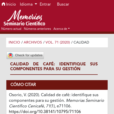
Ir al menú de navegación principal
Ir al contenido principal
Ir al pie de página del sitio
Inicio
Idioma
Entrar
Buscar
Número actual
Números anteriores
Acerca de
INICIO
/
ARCHIVOS
/
VOL. 71 (2020)
/
CALIDAD
CALIDAD DE CAFÉ: IDENTIFIQUE SUS
COMPONENTES PARA SU GESTIÓN
CÓMO CITAR
Osorio, V. (2020). Calidad de café: identifique sus
componentes para su gestión.
Memorias Seminario
Científico Cenicafé
,
71
(1), e71106.
https://doi.org/10.38141/10795/71106