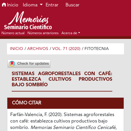
Ir al menú de navegación principal
Ir al contenido principal
Ir al pie de página del sitio
Inicio
Idioma
Entrar
Buscar
Número actual
Números anteriores
Acerca de
INICIO
/
ARCHIVOS
/
VOL. 71 (2020)
/
FITOTECNIA
SISTEMAS AGROFORESTALES CON CAFÉ:
ESTABLEZCA CULTIVOS PRODUCTIVOS
BAJO SOMBRÍO
CÓMO CITAR
Farfán-Valencia, F. (2020). Sistemas agroforestales
con café: establezca cultivos productivos bajo
sombrío.
Memorias Seminario Científico Cenicafé
,