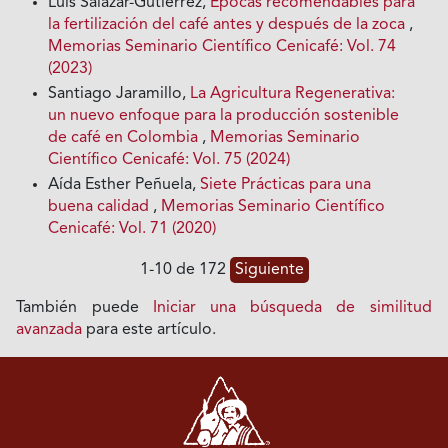
Luis Salazar-Gutiérrez,
Épocas recomendables para
la fertilización del café antes y después de la zoca
,
Memorias Seminario Científico Cenicafé: Vol. 74
(2023)
Santiago Jaramillo,
La Agricultura Regenerativa:
un nuevo enfoque para la producción sostenible
de café en Colombia
,
Memorias Seminario
Científico Cenicafé: Vol. 75 (2024)
Aída Esther Peñuela,
Siete Prácticas para una
buena calidad
,
Memorias Seminario Científico
Cenicafé: Vol. 71 (2020)
1-10 de 172
Siguiente
También puede
Iniciar una búsqueda de similitud
avanzada
para este artículo.