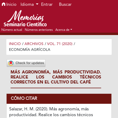
Ir al menú de navegación principal
Ir al contenido principal
Ir al pie de página del sitio
Inicio
Idioma
Entrar
Buscar
Número actual
Números anteriores
Acerca de
INICIO
/
ARCHIVOS
/
VOL. 71 (2020)
/
ECONOMÍA AGRÍCOLA
MÁS AGRONOMÍA, MÁS PRODUCTIVIDAD.
REALICE LOS CAMBIOS TÉCNICOS
CORRECTOS EN EL CULTIVO DEL CAFÉ
CÓMO CITAR
Salazar, H. M. (2020). Más agronomía, más
productividad. Realice los cambios técnicos