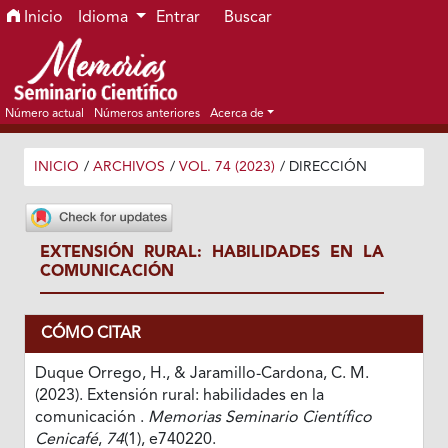
Ir al menú de navegación principal
Ir al contenido principal
Ir al pie de página del sitio
Inicio
Idioma
Entrar
Buscar
Número actual
Números anteriores
Acerca de
INICIO
/
ARCHIVOS
/
VOL. 74 (2023)
/
DIRECCIÓN
EXTENSIÓN RURAL: HABILIDADES EN LA
COMUNICACIÓN
CÓMO CITAR
Duque Orrego, H., & Jaramillo-Cardona, C. M.
(2023). Extensión rural: habilidades en la
comunicación .
Memorias Seminario Científico
Cenicafé
,
74
(1), e740220.