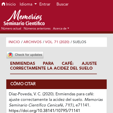
Ir al menú de navegación principal
Ir al contenido principal
Ir al pie de página del sitio
Inicio
Idioma
Entrar
Buscar
Número actual
Números anteriores
Acerca de
INICIO
/
ARCHIVOS
/
VOL. 71 (2020)
/
SUELOS
ENMIENDAS PARA CAFÉ: AJUSTE
CORRECTAMENTE LA ACIDEZ DEL SUELO
CÓMO CITAR
Díaz-Poveda, V. C. (2020). Enmiendas para café:
ajuste correctamente la acidez del suelo.
Memorias
Seminario Científico Cenicafé
,
71
(1), e71141.
https://doi.org/10.38141/10795/71141