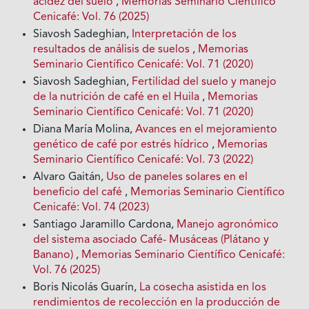
acidez del suelo
,
Memorias Seminario Científico
Cenicafé: Vol. 76 (2025)
Siavosh Sadeghian,
Interpretación de los
resultados de análisis de suelos
,
Memorias
Seminario Científico Cenicafé: Vol. 71 (2020)
Siavosh Sadeghian,
Fertilidad del suelo y manejo
de la nutrición de café en el Huila
,
Memorias
Seminario Científico Cenicafé: Vol. 71 (2020)
Diana María Molina,
Avances en el mejoramiento
genético de café por estrés hídrico
,
Memorias
Seminario Científico Cenicafé: Vol. 73 (2022)
Alvaro Gaitán,
Uso de paneles solares en el
beneficio del café
,
Memorias Seminario Científico
Cenicafé: Vol. 74 (2023)
Santiago Jaramillo Cardona,
Manejo agronómico
del sistema asociado Café- Musáceas (Plátano y
Banano)
,
Memorias Seminario Científico Cenicafé:
Vol. 76 (2025)
Boris Nicolás Guarín,
La cosecha asistida en los
rendimientos de recolección en la producción de