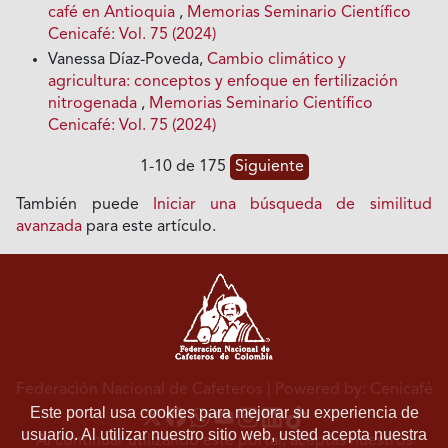
café en Antioquia
,
Memorias Seminario Científico
Cenicafé: Vol. 75 (2024)
Vanessa Díaz-Poveda,
Cambio climático y
agricultura: conceptos y enfoque en fertilización
nitrogenada
,
Memorias Seminario Científico
Cenicafé: Vol. 75 (2024)
1-10 de 175
Siguiente
También puede
Iniciar una búsqueda de similitud
avanzada
para este artículo.
Federación Nacional de Cafeteros
| Powered by: Cenicafé
Este portal usa cookies para mejorar su experiencia de
usuario. Al utilizar nuestro sitio web, usted acepta nuestra
Al continuar utilizando este portal, aceptas nuestros