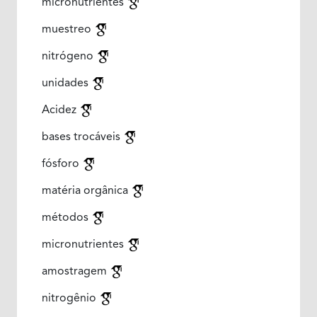
micronutrientes
muestreo
nitrógeno
unidades
Acidez
bases trocáveis
fósforo
matéria orgânica
métodos
micronutrientes
amostragem
nitrogênio