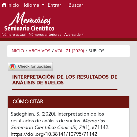
Ir al menú de navegación principal
Ir al contenido principal
Ir al pie de página del sitio
Inicio
Idioma
Entrar
Buscar
Número actual
Números anteriores
Acerca de
INICIO
/
ARCHIVOS
/
VOL. 71 (2020)
/
SUELOS
INTERPRETACIÓN DE LOS RESULTADOS DE
ANÁLISIS DE SUELOS
CÓMO CITAR
Sadeghian, S. (2020). Interpretación de los
resultados de análisis de suelos.
Memorias
Seminario Científico Cenicafé
,
71
(1), e71142.
https://doi.org/10.38141/10795/71142