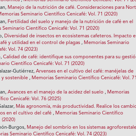
económica
,
Memorias Seminario Científico Cenicafé: Vol. 71 (2
ian,
Manejo de la nutrición de café. Consideraciones para Nor
emorias Seminario Científico Cenicafé: Vol. 71 (2020)
ian,
Fertilidad del suelo y manejo de la nutrición de café en el
Seminario Científico Cenicafé: Vol. 71 (2020)
o,
Diversidad de insectos en ecosistemas cafeteros. Impacto e
fé y utilidad en el control de plagas
,
Memorias Seminario
fé: Vol. 74 (2023)
o,
Calidad de café: identifique sus componentes para su gesti
io Científico Cenicafé: Vol. 71 (2020)
alazar-Gutiérrez,
Arvenses en el cultivo del café: manéjelas de
 y sostenible
,
Memorias Seminario Científico Cenicafé: Vol. 7
ian,
Avances en el manejo de la acidez del suelo
,
Memorias
fico Cenicafé: Vol. 76 (2025)
alazar,
Más agronomía, más productividad. Realice los cambi
os en el cultivo del café
,
Memorias Seminario Científico
1 (2020)
León-Burgos,
Manejo del sombrío en los sistemas agroforestal
as Seminario Científico Cenicafé: Vol. 74 (2023)