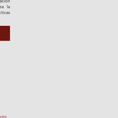
cación
ea la
ticas