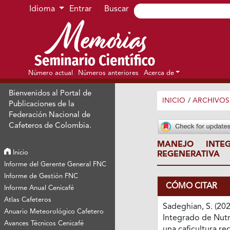
Ir al menú de navegación principal
Ir al contenido principal
Ir al pie de página del sitio
Idioma
Entrar
Buscar
Número actual
Números anteriores
Acerca de
Bienvenidos al Portal de
INICIO
/
ARCHIVOS
Publicaciones de la
Federación Nacional de
Cafeteros de Colombia.
MANEJO INTE
Inicio
REGENERATIVA
Informe del Gerente General FNC
Informe de Gestión FNC
CÓMO CITAR
Informe Anual Cenicafé
Atlas Cafeteros
Sadeghian, S. (20
Anuario Meteorológico Cafetero
Integrado de Nutr
Avances Técnicos Cenicafé
una caficultura re