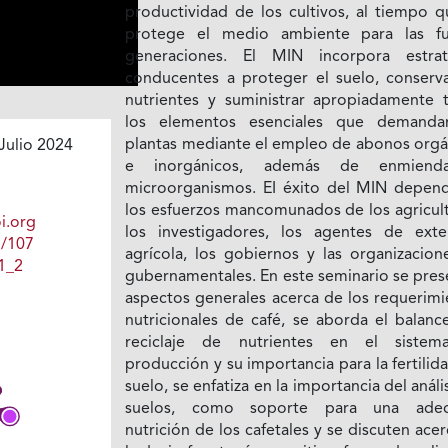
productividad de los cultivos, al tiempo q
protege el medio ambiente para las fu
generaciones. El MIN incorpora estrat
conducentes a proteger el suelo, conserva
nutrientes y suministrar apropiadamente 
los elementos esenciales que demanda
plantas mediante el empleo de abonos orgá
Julio 2024
e inorgánicos, además de enmiend
microorganismos. EI éxito del MIN depen
los esfuerzos mancomunados de los agricult
i.org
los investigadores, los agentes de exte
1/107
agrícola, los gobiernos y las organizacion
1_2
gubernamentales. En este seminario se pres
aspectos generales acerca de los requerimi
nutricionales de café, se aborda el balanc
reciclaje de nutrientes en el siste
producción y su importancia para la fertilid
suelo, se enfatiza en la importancia del análi
suelos, como soporte para una adec
nutrición de los cafetales y se discuten ace