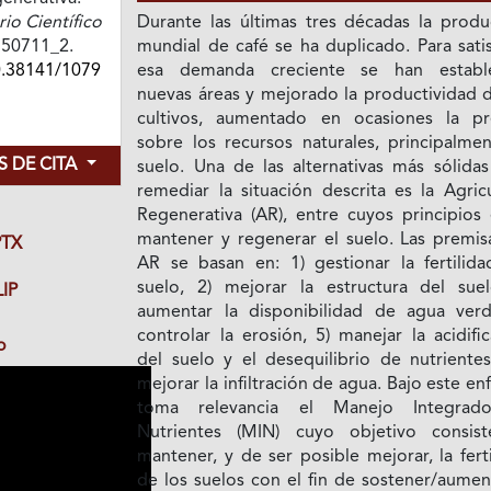
o Científico
Durante las últimas tres décadas la produ
e750711_2.
mundial de café se ha duplicado. Para sati
0.38141/1079
esa demanda creciente se han establ
nuevas áreas y mejorado la productividad d
cultivos, aumentado en ocasiones la pr
sobre los recursos naturales, principalmen
 DE CITA
suelo. Una de las alternativas más sólidas
remediar la situación descrita es la Agric
Regenerativa (AR), entre cuyos principios 
mantener y regenerar el suelo. Las premis
TX
AR se basan en: 1) gestionar la fertilida
suelo, 2) mejorar la estructura del suel
IP
aumentar la disponibilidad de agua verd
controlar la erosión, 5) manejar la acidifi
o
del suelo y el desequilibrio de nutrientes
mejorar la infiltración de agua. Bajo este e
toma relevancia el Manejo Integrad
Nutrientes (MIN) cuyo objetivo consis
mantener, y de ser posible mejorar, la fert
de los suelos con el fin de sostener/aumen