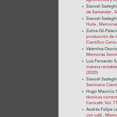
agronómica y 
Siavosh Sadegh
de Santander
,
M
Siavosh Sadegh
Huila
,
Memorias 
Zulma Gil-Palaci
producción de ca
Científico Cenica
Valentina Osori
Memorias Seminar
Luis Fernando S
manera rentable
(2020)
Siavosh Sadegh
Seminario Cientí
Hugo Mauricio S
técnicos correct
Cenicafé: Vol. 7
Andrés Felipe 
con café
,
Memori