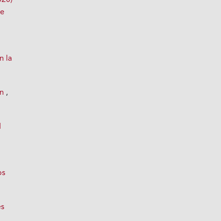
020)
te
n la
ón
,
1
os
es