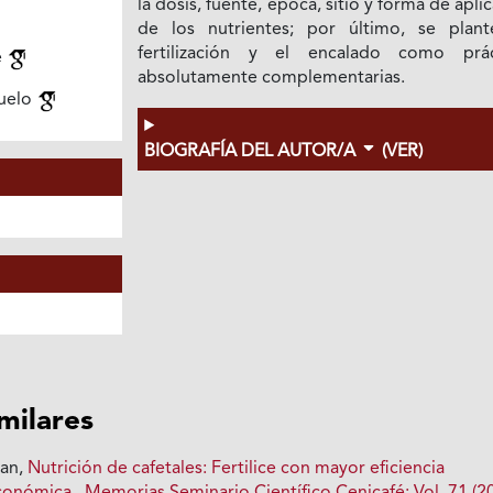
la dosis, fuente, época, sitio y forma de apli
de los nutrientes; por último, se plant
fertilización y el encalado como prác
é
absolutamente complementarias.
suelo
BIOGRAFÍA DEL AUTOR/A
(VER)
imilares
ian,
Nutrición de cafetales: Fertilice con mayor eficiencia