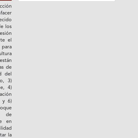
cción
sfacer
ecido
e los
esión
te el
 para
ultura
están
as de
d del
o, 3)
e, 4)
cación
 y 6)
nfoque
o de
te en
ilidad
tar la