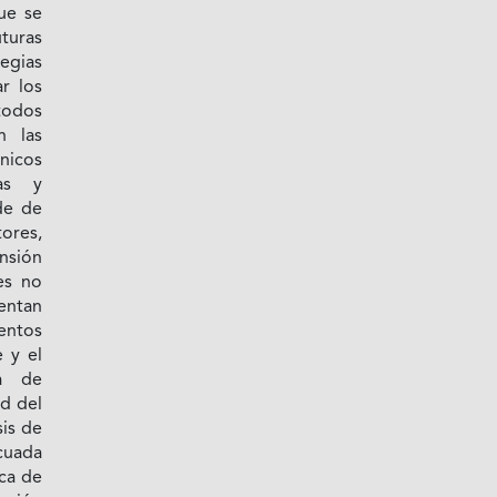
ue se
turas
egias
r los
todos
n las
nicos
as y
de de
ores,
nsión
es no
entan
entos
e y el
ma de
ad del
sis de
uada
rca de