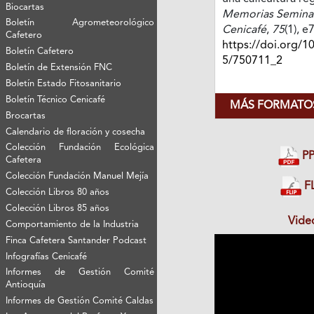
Biocartas
Memorias Seminari
Boletín Agrometeorológico
Cenicafé
,
75
(1), 
Cafetero
https://doi.org/1
Boletín Cafetero
5/750711_2
Boletín de Extensión FNC
Boletín Estado Fitosanitario
Boletín Técnico Cenicafé
MÁS FORMATOS
Brocartas
Calendario de floración y cosecha
Colección Fundación Ecológica
PP
Cafetera
Colección Fundación Manuel Mejía
FL
Colección Libros 80 años
Colección Libros 85 años
Vide
Comportamiento de la Industria
Finca Cafetera Santander Podcast
Infografías Cenicafé
Informes de Gestión Comité
Antioquía
Informes de Gestión Comité Caldas