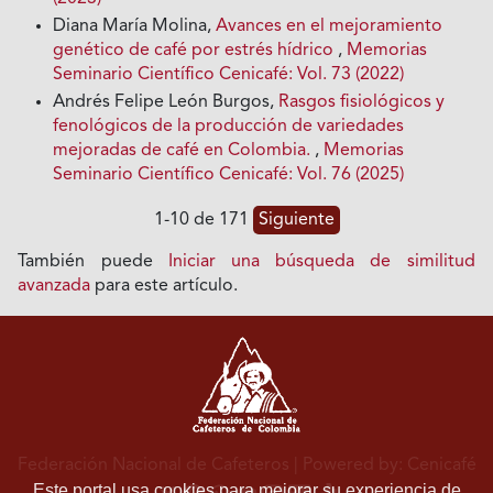
Diana María Molina,
Avances en el mejoramiento
genético de café por estrés hídrico
,
Memorias
Seminario Científico Cenicafé: Vol. 73 (2022)
Andrés Felipe León Burgos,
Rasgos fisiológicos y
fenológicos de la producción de variedades
mejoradas de café en Colombia.
,
Memorias
Seminario Científico Cenicafé: Vol. 76 (2025)
1-10 de 171
Siguiente
También puede
Iniciar una búsqueda de similitud
avanzada
para este artículo.
Federación Nacional de Cafeteros
| Powered by: Cenicafé
Este portal usa cookies para mejorar su experiencia de