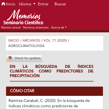
Ir al menú de navegación principal
Ir al contenido principal
Ir al pie de página del sitio
Inicio
Idioma
Entrar
Buscar
Número actual
Números anteriores
Acerca de
INICIO
/
ARCHIVOS
/
VOL. 71 (2020)
/
AGROCLIMATOLOGÍA
EN LA BÚSQUEDA DE ÍNDICES
CLIMÁTICOS COMO PREDICTORES DE
PRECIPITACIÓN
CÓMO CITAR
Ramírez-Carabalí, C. (2020). En la búsqueda de
índices climáticos como predictores de