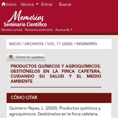
Ir al menú de navegación principal
Ir al contenido principal
Ir al pie de página del sitio
Inicio
Idioma
Entrar
Buscar
Número actual
Números anteriores
Acerca de
INICIO
/
ARCHIVOS
/
VOL. 71 (2020)
/
INGENIERÍA
PRODUCTOS QUÍMICOS Y AGROQUÍMICOS.
GESTIÓNELOS EN LA FINCA CAFETERA,
CUIDANDO SU SALUD Y EL MEDIO
AMBIENTE
CÓMO CITAR
Quintero-Yepes, L. (2020). Productos químicos y
agroquímicos. Gestiónelos en la finca cafetera,