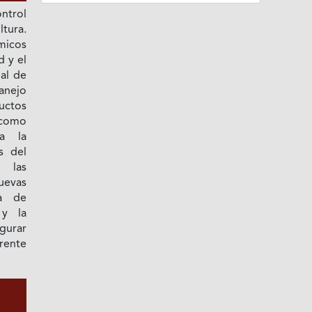
ontrol
ura.
micos
d y el
al de
anejo
ductos
 como
 a la
s del
 las
uevas
ra de
 y la
gurar
rente