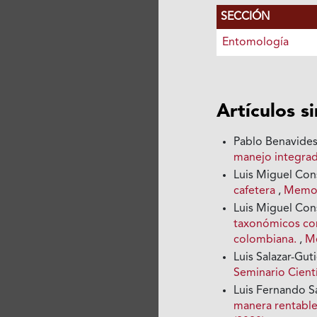
SECCIÓN
Entomología
Artículos s
Pablo Benavide
manejo integra
Luis Miguel Con
cafetera
,
Memori
Luis Miguel Con
taxonómicos com
colombiana.
,
Me
Luis Salazar-Gut
Seminario Cientí
Luis Fernando S
manera rentable