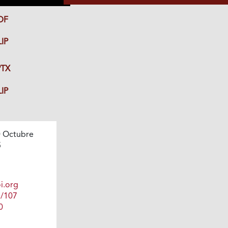
DF
IP
TX
IP
 Octubre
5
i.org
1/107
0