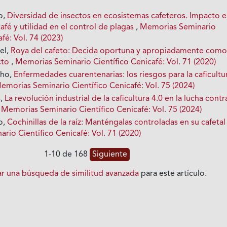
o,
Diversidad de insectos en ecosistemas cafeteros. Impacto e
fé y utilidad en el control de plagas
,
Memorias Seminario
fé: Vol. 74 (2023)
el,
Roya del cafeto: Decida oportuna y apropiadamente com
cto
,
Memorias Seminario Científico Cenicafé: Vol. 71 (2020)
cho,
Enfermedades cuarentenarias: los riesgos para la caficultu
emorias Seminario Científico Cenicafé: Vol. 75 (2024)
s,
La revolución industrial de la caficultura 4.0 en la lucha contr
,
Memorias Seminario Científico Cenicafé: Vol. 75 (2024)
o,
Cochinillas de la raíz: Manténgalas controladas en su cafeta
io Científico Cenicafé: Vol. 71 (2020)
1-10 de 168
Siguiente
iar una búsqueda de similitud avanzada
para este artículo.