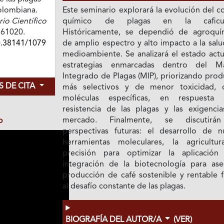
colombiana.
Este seminario explorará la evolución del c
o Científico
químico de plagas en la caficult
e761020.
Históricamente, se dependió de agroquí
0.38141/1079
de amplio espectro y alto impacto a la salu
medioambiente. Se analizará el estado actu
estrategias enmarcadas dentro del M
Integrado de Plagas (MIP), priorizando pro
 DE CITA
más selectivos y de menor toxicidad,
moléculas específicas, en respuesta
resistencia de las plagas y las exigencia
mercado. Finalmente, se discutirán
o
perspectivas futuras: el desarrollo de n
herramientas moleculares, la agricultu
precisión para optimizar la aplicación
integración de la biotecnología para ase
producción de café sostenible y rentable f
al desafío constante de las plagas.
BIOGRAFÍA DEL AUTOR/A
(VER)