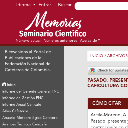
Ir al menú de navegación principal
Ir al contenido principal
Ir al pie de página del sitio
Idioma
Entrar
Buscar
Número actual
Números anteriores
Acerca de
Bienvenidos al Portal de
INICIO
/
ARCHIVOS
Publicaciones de la
Federación Nacional de
Cafeteros de Colombia.
PASADO, PRESEN
Inicio
CAFICULTURA C
Informe del Gerente General FNC
Informe de Gestión FNC
CÓMO CITAR
Informe Anual Cenicafé
Atlas Cafeteros
Arcila-Moreno, A. 
Anuario Meteorológico Cafetero
Pasado, presente 
Avances Técnicos Cenicafé
control químico d