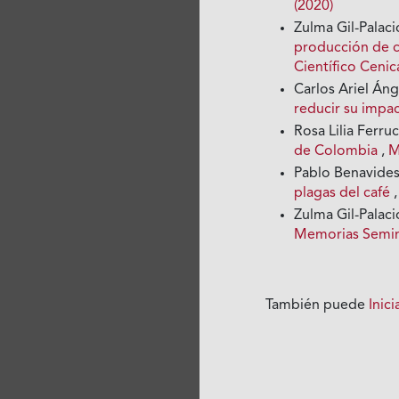
(2020)
Zulma Gil-Palaci
producción de ca
Científico Cenica
Carlos Ariel Áng
reducir su impa
Rosa Lilia Ferru
de Colombia
,
M
Pablo Benavide
plagas del café
Zulma Gil-Palaci
Memorias Seminar
También puede
Inic