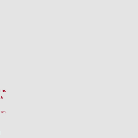
mas
ra
ias
1