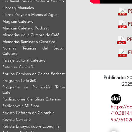
Las Aventuras del Profesor Yarumo
Libros y Manuales
P
Libros Proyecto Manos al Agua
Magazín Cafetero
FL
Magazín Cafetero Podcast
Memorias de la Cumbre de Café
PP
Memorias Seminario Científico
Normas Técnicas del Sector
FL
Cafetero
Paisaje Cultural Cafetero
Patentes Cenicafé
Por los Caminos de Caldas Podcast
Publicado:
20
Programa Café 360
202
Programa de Promoción Toma
Café
Publicaciones Científicas Externas
Radionovela Mi Finca
https://do
Revista Cafetera de Colombia
/10.3814
Revista Cenicafé
95/76102
Revista Ensayos sobre Economía