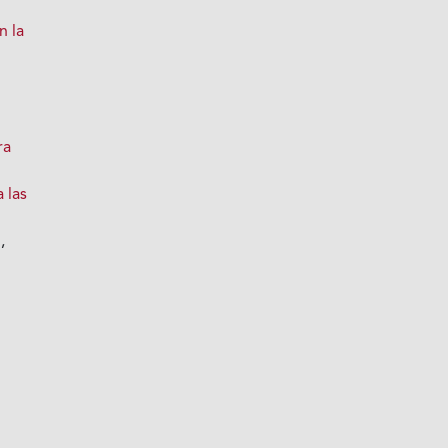
n la
o
ra
a las
l
,