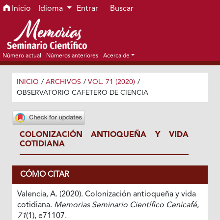
Ir al menú de navegación principal
Ir al contenido principal
Ir al pie de página del sitio
Inicio
Idioma
Entrar
Buscar
Número actual
Números anteriores
Acerca de
INICIO
/
ARCHIVOS
/
VOL. 71 (2020)
/
OBSERVATORIO CAFETERO DE CIENCIA
COLONIZACIÓN ANTIOQUEÑA Y VIDA
COTIDIANA
CÓMO CITAR
Valencia, A. (2020). Colonización antioqueña y vida
cotidiana.
Memorias Seminario Científico Cenicafé
,
71
(1), e71107.