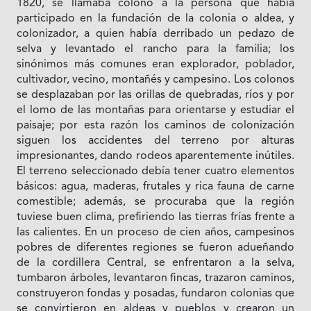
1820, se llamaba colono a la persona que había
participado en la fundación de la colonia o aldea, y
colonizador, a quien había derribado un pedazo de
selva y levantado el rancho para la familia; los
sinónimos más comunes eran explorador, poblador,
cultivador, vecino, montañés y campesino. Los colonos
se desplazaban por las orillas de quebradas, ríos y por
el lomo de las montañas para orientarse y estudiar el
paisaje; por esta razón los caminos de colonización
siguen los accidentes del terreno por alturas
impresionantes, dando rodeos aparentemente inútiles.
El terreno seleccionado debía tener cuatro elementos
básicos: agua, maderas, frutales y rica fauna de carne
comestible; además, se procuraba que la región
tuviese buen clima, prefiriendo las tierras frías frente a
las calientes. En un proceso de cien años, campesinos
pobres de diferentes regiones se fueron adueñando
de la cordillera Central, se enfrentaron a la selva,
tumbaron árboles, levantaron fincas, trazaron caminos,
construyeron fondas y posadas, fundaron colonias que
se convirtieron en aldeas y pueblos y crearon un