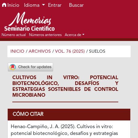
Ir al menú de navegación principal
Ir al contenido principal
Ir al pie de página del sitio
Inicio
Idioma
Entrar
Buscar
Número actual
Números anteriores
Acerca de
INICIO
/
ARCHIVOS
/
VOL. 76 (2025)
/
SUELOS
CULTIVOS IN VITRO: POTENCIAL
BIOTECNOLÓGICO, DESAFÍOS Y
ESTRATEGIAS SOSTENIBLES DE CONTROL
MICROBIANO
CÓMO CITAR
Henao-Campiño, J. A. (2025). Cultivos in vitro:
potencial biotecnológico, desafíos y estrategias