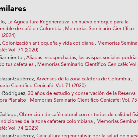
imilares
llo,
La Agricultura Regenerativa: un nuevo enfoque para la
enible de café en Colombia
,
Memorias Seminario Científico
5 (2024)
a,
Colonización antioqueña y vida cotidiana
,
Memorias Semina
fé: Vol. 71 (2020)
Sarmiento ,
Aliadas insospechadas, las avispas sociales podría
do tus cafetales
,
Memorias Seminario Científico Cenicafé: Vol.
alazar-Gutiérrez,
Arvenses de la zona cafetera de Colombia
,
io Científico Cenicafé: Vol. 71 (2020)
o-Rodríguez,
20 años de estudio y conservación de la Reserva
tora Planalto
,
Memorias Seminario Científico Cenicafé: Vol. 75
 Gallego,
Obtención de café natural con criterios de calidad fís
condiciones de la zona cafetera colombiana
,
Memorias Seminar
fé: Vol. 74 (2023)
alazar-Gutiérrez,
Caficultura regenerativa: por la salud de nues