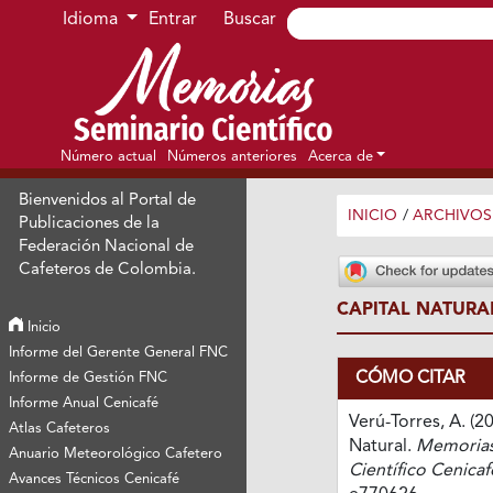
Ir al menú de navegación principal
Ir al contenido principal
Ir al pie de página del sitio
Idioma
Entrar
Buscar
Número actual
Números anteriores
Acerca de
Bienvenidos al Portal de
INICIO
/
ARCHIVOS
Publicaciones de la
Federación Nacional de
Cafeteros de Colombia.
CAPITAL NATURA
Inicio
Informe del Gerente General FNC
CÓMO CITAR
Informe de Gestión FNC
Informe Anual Cenicafé
Verú-Torres, A. (20
Atlas Cafeteros
Natural.
Memorias
Anuario Meteorológico Cafetero
Científico Cenicaf
Avances Técnicos Cenicafé