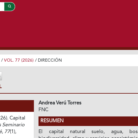
/
VOL. 77 (2026)
/
DIRECCIÓN
L
Andrea Verú Torres
FNC
26). Capital
RESUMEN
 Seminario
é
,
77
(1),
El capital natural suelo, agua, bos