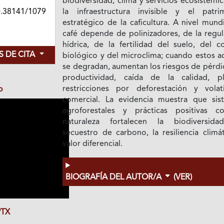
biodiversidad, clima y servicios ecosistémi
0.38141/1079
la infraestructura invisible y el patri
estratégico de la caficultura. A nivel mundi
café depende de polinizadores, de la regul
hídrica, de la fertilidad del suelo, del c
 DE CITA
biológico y del microclima; cuando estos a
se degradan, aumentan los riesgos de pérdi
productividad, caída de la calidad, pl
restricciones por deforestación y volati
o
comercial. La evidencia muestra que sis
agroforestales y prácticas positivas c
naturaleza fortalecen la biodiversida
secuestro de carbono, la resiliencia climá
valor diferencial.
BIOGRAFÍA DEL AUTOR/A
(VER)
TX