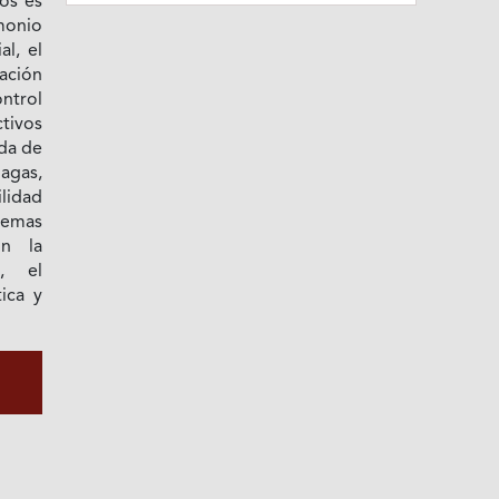
cos es
monio
al, el
ación
ontrol
ctivos
da de
agas,
lidad
temas
on la
d, el
tica y