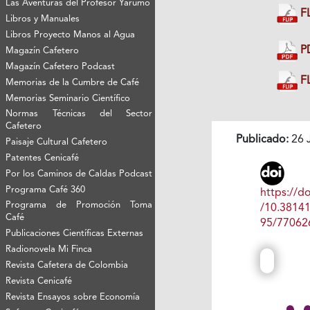
Las Aventuras del Profesor Yarumo
FL
Libros y Manuales
Libros Proyecto Manos al Agua
P
Magazín Cafetero
Magazín Cafetero Podcast
FL
Memorias de la Cumbre de Café
Memorias Seminario Científico
Normas Técnicas del Sector
Cafetero
Publicado:
26 
Paisaje Cultural Cafetero
Patentes Cenicafé
Por los Caminos de Caldas Podcast
Programa Café 360
https://do
Programa de Promoción Toma
/10.3814
Café
95/77062
Publicaciones Científicas Externas
Radionovela Mi Finca
Revista Cafetera de Colombia
Revista Cenicafé
Revista Ensayos sobre Economía