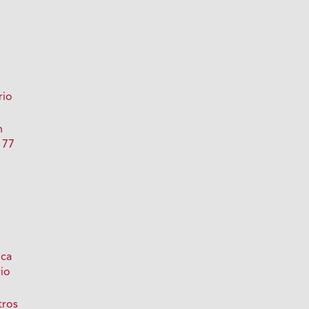
rio
n
 77
ica
io
tros