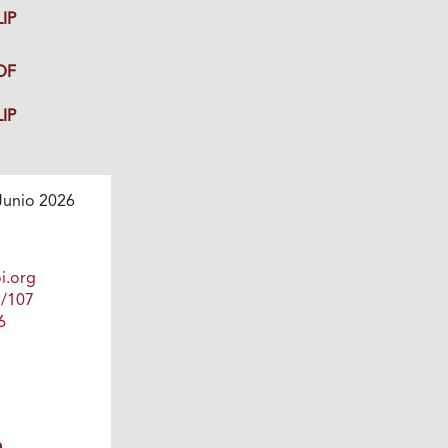
IP
DF
IP
Junio 2026
i.org
1/107
6