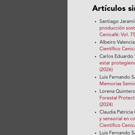
Artículos s
Santiago Jarami
producción sost
Cenicafé: Vol. 7
Albeiro Valenci
Científico Cenica
Carlos Eduardo 
estar protegien
(2026)
Luis Fernando S
Memorias Seminar
Lorena Quinter
Forestal Protec
(2024)
Claudia Patricia
y sensorial en 
Científico Cenica
Luis Fernando S